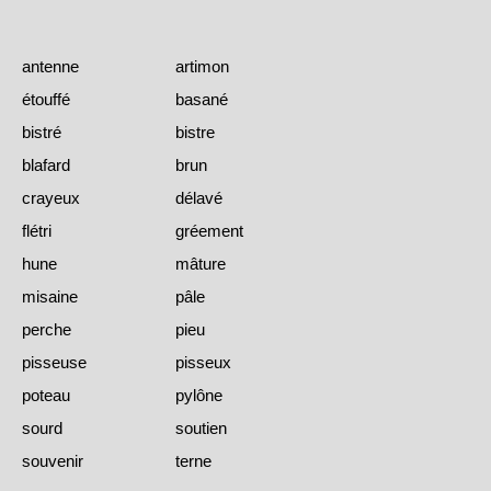
antenne
artimon
étouffé
basané
bistré
bistre
blafard
brun
crayeux
délavé
flétri
gréement
hune
mâture
misaine
pâle
perche
pieu
pisseuse
pisseux
poteau
pylône
sourd
soutien
souvenir
terne