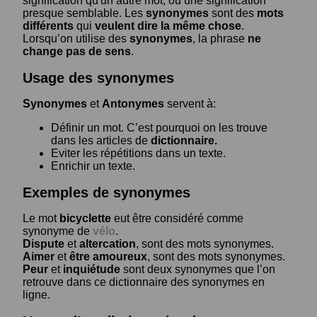
signification qu'un autre mot, ou une signification
presque semblable. Les
synonymes
sont des
mots
différents
qui
veulent dire la même chose
.
Lorsqu’on utilise des
synonymes
, la phrase
ne
change pas de sens
.
Usage des synonymes
Synonymes
et
Antonymes
servent à:
Définir un mot. C’est pourquoi on les trouve
dans les articles de
dictionnaire.
Eviter les répétitions dans un texte.
Enrichir un texte.
Exemples de synonymes
Le mot
bicyclette
eut être considéré comme
synonyme de
vélo
.
Dispute
et
altercation
, sont des mots synonymes.
Aimer
et
être amoureux
, sont des mots synonymes.
Peur
et
inquiétude
sont deux synonymes que l’on
retrouve dans ce dictionnaire des synonymes en
ligne.