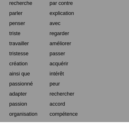
recherche
par contre
parler
explication
penser
avec
triste
regarder
travailler
améliorer
tristesse
passer
création
acquérir
ainsi que
intérêt
passionné
peur
adapter
rechercher
passion
accord
organisation
compétence