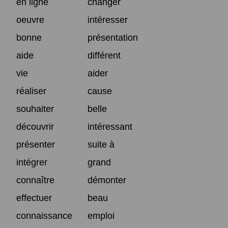
en ligne
changer
oeuvre
intéresser
bonne
présentation
aide
différent
vie
aider
réaliser
cause
souhaiter
belle
découvrir
intéressant
présenter
suite à
intégrer
grand
connaître
démonter
effectuer
beau
connaissance
emploi