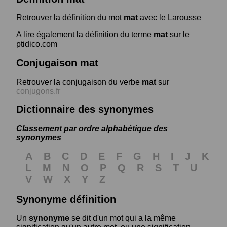
Retrouver la définition du mot
mat
avec le Larousse
A lire également la définition du terme
mat
sur le
ptidico.com
Conjugaison mat
Retrouver la conjugaison du verbe
mat
sur
conjugons.fr
Dictionnaire des synonymes
Classement par ordre alphabétique des
synonymes
A
B
C
D
E
F
G
H
I
J
K
L
M
N
O
P
Q
R
S
T
U
V
W
X
Y
Z
Synonyme définition
Un
synonyme
se dit d'un mot qui a la même