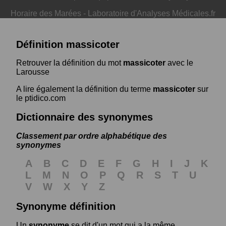
Horaire des Marées
-
Laboratoire d'Analyses Médicales.fr
Définition massicoter
Retrouver la définition du mot
massicoter
avec le
Larousse
A lire également la définition du terme
massicoter
sur
le ptidico.com
Dictionnaire des synonymes
Classement par ordre alphabétique des
synonymes
A
B
C
D
E
F
G
H
I
J
K
L
M
N
O
P
Q
R
S
T
U
V
W
X
Y
Z
Synonyme définition
Un
synonyme
se dit d'un mot qui a la même