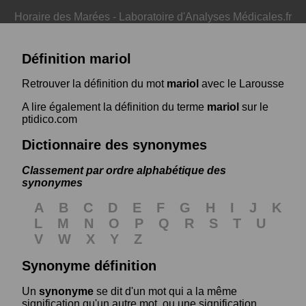
Horaire des Marées
-
Laboratoire d'Analyses Médicales.fr
Définition mariol
Retrouver la définition du mot
mariol
avec le Larousse
A lire également la définition du terme
mariol
sur le
ptidico.com
Dictionnaire des synonymes
Classement par ordre alphabétique des
synonymes
A
B
C
D
E
F
G
H
I
J
K
L
M
N
O
P
Q
R
S
T
U
V
W
X
Y
Z
Synonyme définition
Un
synonyme
se dit d'un mot qui a la même
signification qu'un autre mot, ou une signification