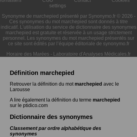
ebmasters
CGU
Contact
Cookies
settings
Synonyme de marchepied présenté par Synonymo.fr © 2026 -
Ces synonymes du mot marchepied sont donnés à titre
indicatif. L'utilisation du service de dictionnaire des synonymes
marchepied est gratuite et réservée à un usage strictement
personnel. Les synonymes du mot marchepied présentés sur
ce site sont édités par l’équipe éditoriale de synonymo.fr
Horaire des Marées
-
Laboratoire d'Analyses Médicales.fr
Définition marchepied
Retrouver la définition du mot
marchepied
avec le
Larousse
A lire également la définition du terme
marchepied
sur le ptidico.com
Dictionnaire des synonymes
Classement par ordre alphabétique des
synonymes