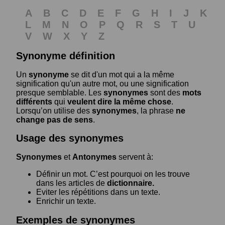
A
B
C
D
E
F
G
H
I
J
K
L
M
N
O
P
Q
R
S
T
U
V
W
X
Y
Z
Synonyme définition
Un
synonyme
se dit d'un mot qui a la même
signification qu'un autre mot, ou une signification
presque semblable. Les
synonymes
sont des
mots
différents
qui
veulent dire la même chose
.
Lorsqu’on utilise des
synonymes
, la phrase
ne
change pas de sens
.
Usage des synonymes
Synonymes
et
Antonymes
servent à:
Définir un mot. C’est pourquoi on les trouve
dans les articles de
dictionnaire.
Eviter les répétitions dans un texte.
Enrichir un texte.
Exemples de synonymes