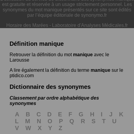
est gratuite et réservée à un usage strictement personnel. Les
synonymes du mot manique présentés sur ce site sont édités
par l’équipe éditoriale de synonymo.fr
Horaire des Marées
-
Laboratoire d'Analyses Médicales.fr
Définition manique
Retrouver la définition du mot
manique
avec le
Larousse
A lire également la définition du terme
manique
sur le
ptidico.com
Dictionnaire des synonymes
Classement par ordre alphabétique des
synonymes
A
B
C
D
E
F
G
H
I
J
K
L
M
N
O
P
Q
R
S
T
U
V
W
X
Y
Z