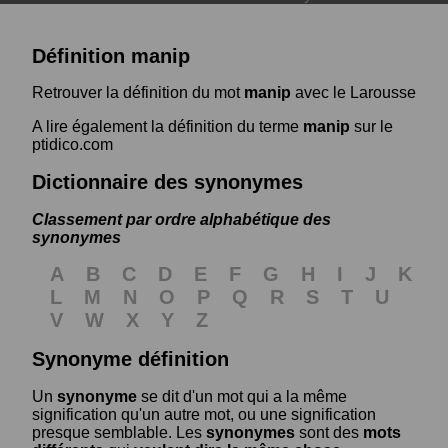
Définition manip
Retrouver la définition du mot
manip
avec le Larousse
A lire également la définition du terme
manip
sur le
ptidico.com
Dictionnaire des synonymes
Classement par ordre alphabétique des
synonymes
A
B
C
D
E
F
G
H
I
J
K
L
M
N
O
P
Q
R
S
T
U
V
W
X
Y
Z
Synonyme définition
Un
synonyme
se dit d'un mot qui a la même
signification qu'un autre mot, ou une signification
presque semblable. Les
synonymes
sont des
mots