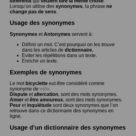
différents
qui
veulent dire la même chose
.
Lorsqu’on utilise des
synonymes
, la phrase
ne
change pas de sens
.
Usage des synonymes
Synonymes
et
Antonymes
servent à:
Définir un mot. C’est pourquoi on les trouve
dans les articles de
dictionnaire.
Eviter les répétitions dans un texte.
Enrichir un texte.
Exemples de synonymes
Le mot
bicyclette
eut être considéré comme
synonyme de
vélo
.
Dispute
et
altercation
, sont des mots synonymes.
Aimer
et
être amoureux
, sont des mots synonymes.
Peur
et
inquiétude
sont deux synonymes que l’on
retrouve dans ce dictionnaire des synonymes en
ligne.
Usage d’un dictionnaire des synonymes