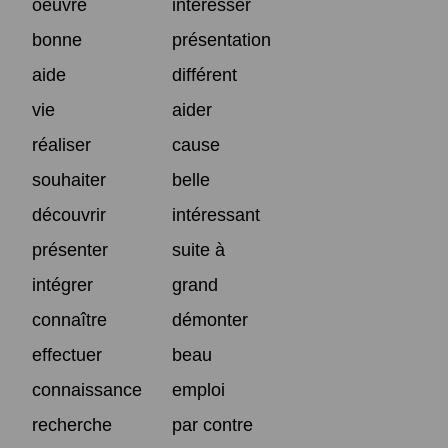
oeuvre
intéresser
bonne
présentation
aide
différent
vie
aider
réaliser
cause
souhaiter
belle
découvrir
intéressant
présenter
suite à
intégrer
grand
connaître
démonter
effectuer
beau
connaissance
emploi
recherche
par contre