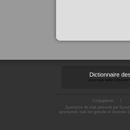
Dictionnaire d
pour vous aider à trouver
Conjugaison
Synonyme de mali présenté par Synonymo
synonymes mali est gratuite et réservée à