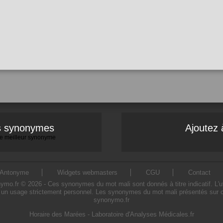
es synonymes
Ajoutez 
 le meilleur synonyme
Antonyme
Widgets webmasters
CGU
Contact
.fr © 2026 - Ces synonymes du mot mali sont donnés à titre indicatif. L'util
 un usage strictement personnel. Les synonymes du mot mali présentés sur ce s
synonymo.fr
Horaire des Marées
-
Laboratoire d'Analyses Médicales.fr