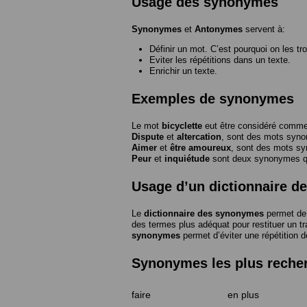
Usage des synonymes
Synonymes
et
Antonymes
servent à:
Définir un mot. C’est pourquoi on les tr
Eviter les répétitions dans un texte.
Enrichir un texte.
Exemples de synonymes
Le mot
bicyclette
eut être considéré com
Dispute
et
altercation
, sont des mots syn
Aimer
et
être amoureux
, sont des mots s
Peur
et
inquiétude
sont deux synonymes que
Usage d’un dictionnaire 
Le
dictionnaire des synonymes
permet de 
des termes plus adéquat pour restituer un trai
synonymes
permet d’éviter une répétition d
Synonymes les plus reche
faire
en plus