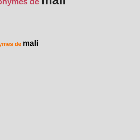
mali
onymes de
mali
ymes de