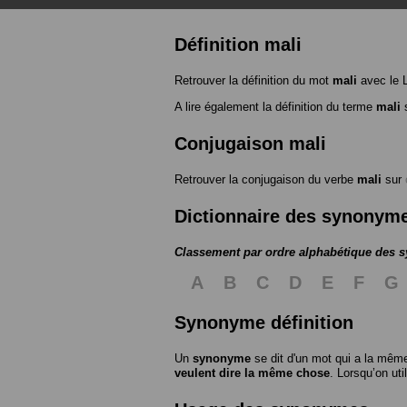
Définition mali
Retrouver la définition du mot
mali
avec le 
A lire également la définition du terme
mali
s
Conjugaison mali
Retrouver la conjugaison du verbe
mali
sur
Dictionnaire des synonym
Classement par ordre alphabétique des
A
B
C
D
E
F
G
Synonyme définition
Un
synonyme
se dit d'un mot qui a la même
veulent dire la même chose
. Lorsqu’on ut