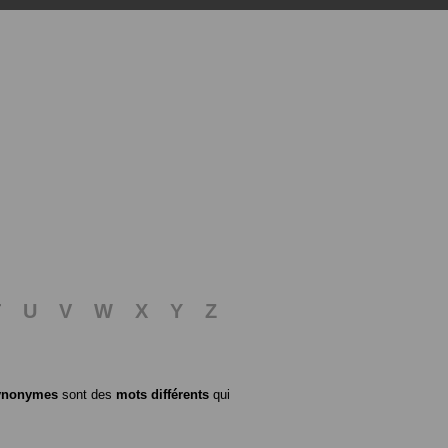
T
U
V
W
X
Y
Z
ynonymes
sont des
mots différents
qui