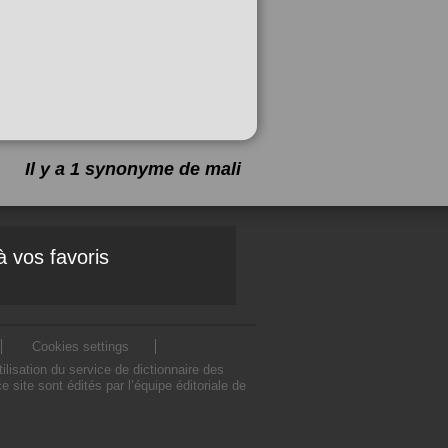
Il y a 1 synonyme de
mali
à vos favoris
Cookies settings
isation du service de dictionnaire des
ite sont édités par l’équipe éditoriale de