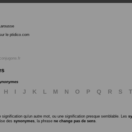
Larousse
ur le ptidico.com
conjugons.fr
es
 synonymes
H
I
J
K
L
M
N
O
P
Q
R
S
 signification qu'un autre mot, ou une signification presque semblable. Les
s
ilise des
synonymes
, la phrase
ne change pas de sens
.