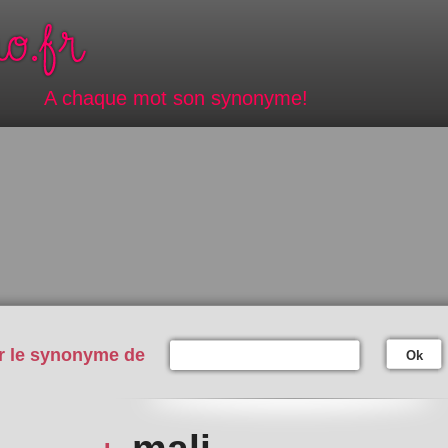
A chaque mot son synonyme!
r le synonyme de
Ok