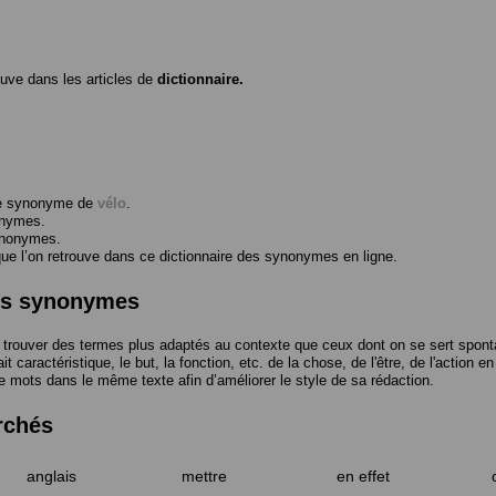
ouve dans les articles de
dictionnaire.
me synonyme de
vélo
.
onymes.
ynonymes.
 l’on retrouve dans ce dictionnaire des synonymes en ligne.
des synonymes
trouver des termes plus adaptés au contexte que ceux dont on se sert spont
t caractéristique, le but, la fonction, etc. de la chose, de l'être, de l'action e
e mots dans le même texte afin d’améliorer le style de sa rédaction.
rchés
anglais
mettre
en effet