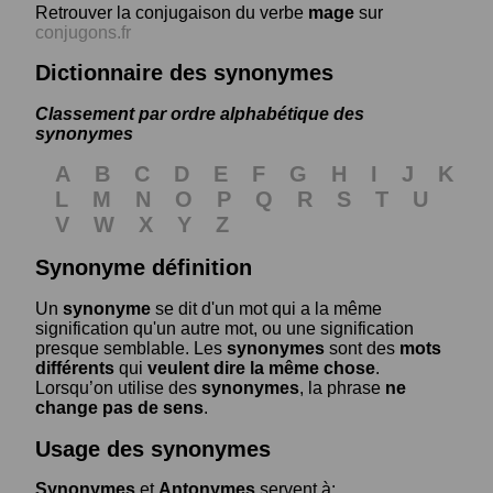
Retrouver la conjugaison du verbe
mage
sur
conjugons.fr
Dictionnaire des synonymes
Classement par ordre alphabétique des
synonymes
A
B
C
D
E
F
G
H
I
J
K
L
M
N
O
P
Q
R
S
T
U
V
W
X
Y
Z
Synonyme définition
Un
synonyme
se dit d'un mot qui a la même
signification qu'un autre mot, ou une signification
presque semblable. Les
synonymes
sont des
mots
différents
qui
veulent dire la même chose
.
Lorsqu’on utilise des
synonymes
, la phrase
ne
change pas de sens
.
Usage des synonymes
Synonymes
et
Antonymes
servent à: