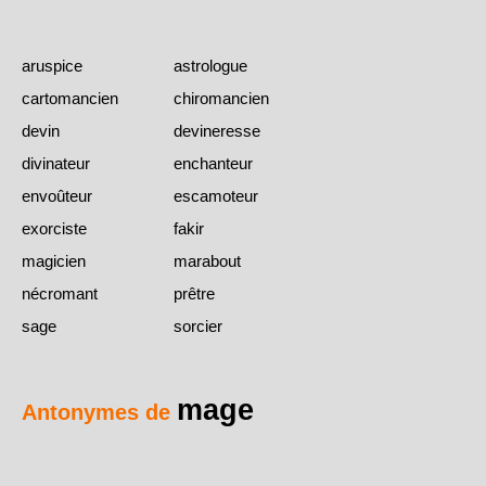
aruspice
astrologue
cartomancien
chiromancien
devin
devineresse
divinateur
enchanteur
envoûteur
escamoteur
exorciste
fakir
magicien
marabout
nécromant
prêtre
sage
sorcier
mage
Antonymes de