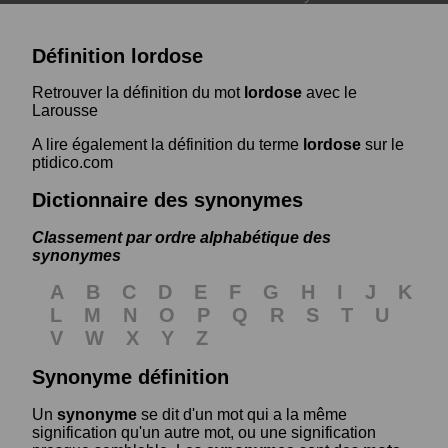
Définition lordose
Retrouver la définition du mot
lordose
avec le
Larousse
A lire également la définition du terme
lordose
sur le
ptidico.com
Dictionnaire des synonymes
Classement par ordre alphabétique des
synonymes
A
B
C
D
E
F
G
H
I
J
K
L
M
N
O
P
Q
R
S
T
U
V
W
X
Y
Z
Synonyme définition
Un
synonyme
se dit d'un mot qui a la même
signification qu'un autre mot, ou une signification