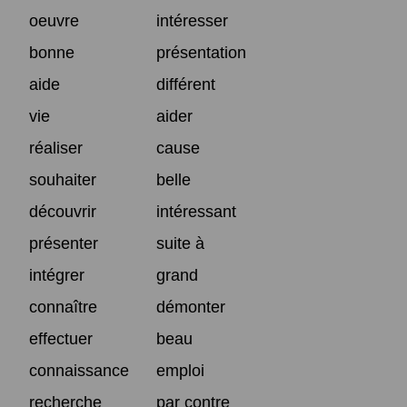
oeuvre
intéresser
bonne
présentation
aide
différent
vie
aider
réaliser
cause
souhaiter
belle
découvrir
intéressant
présenter
suite à
intégrer
grand
connaître
démonter
effectuer
beau
connaissance
emploi
recherche
par contre