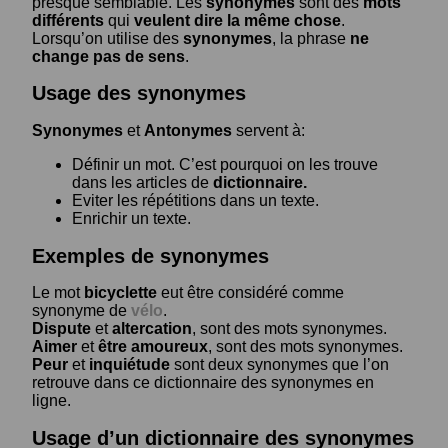
presque semblable. Les
synonymes
sont des
mots
différents
qui
veulent dire la même chose
.
Lorsqu’on utilise des
synonymes
, la phrase
ne
change pas de sens
.
Usage des synonymes
Synonymes
et
Antonymes
servent à:
Définir un mot. C’est pourquoi on les trouve
dans les articles de
dictionnaire.
Eviter les répétitions dans un texte.
Enrichir un texte.
Exemples de synonymes
Le mot
bicyclette
eut être considéré comme
synonyme de
vélo
.
Dispute
et
altercation
, sont des mots synonymes.
Aimer
et
être amoureux
, sont des mots synonymes.
Peur
et
inquiétude
sont deux synonymes que l’on
retrouve dans ce dictionnaire des synonymes en
ligne.
Usage d’un dictionnaire des synonymes