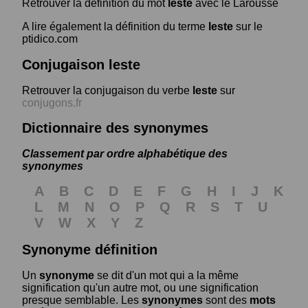
Retrouver la définition du mot
leste
avec le Larousse
A lire également la définition du terme
leste
sur le
ptidico.com
Conjugaison leste
Retrouver la conjugaison du verbe
leste
sur
conjugons.fr
Dictionnaire des synonymes
Classement par ordre alphabétique des
synonymes
A
B
C
D
E
F
G
H
I
J
K
L
M
N
O
P
Q
R
S
T
U
V
W
X
Y
Z
Synonyme définition
Un
synonyme
se dit d'un mot qui a la même
signification qu'un autre mot, ou une signification
presque semblable. Les
synonymes
sont des
mots