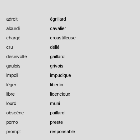
adroit
égrillard
alourdi
cavalier
chargé
croustilleuse
cru
délié
désinvolte
gaillard
gaulois
grivois
impoli
impudique
léger
libertin
libre
licencieux
lourd
muni
obscène
paillard
porno
preste
prompt
responsable