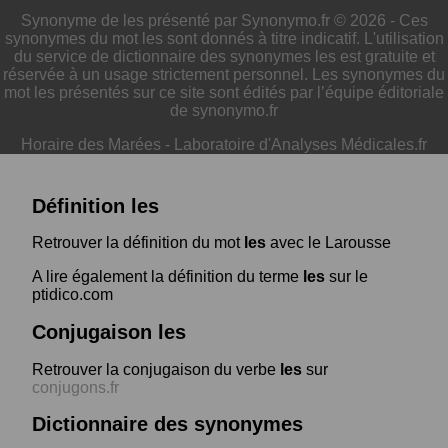
Synonyme de les présenté par Synonymo.fr © 2026 - Ces
synonymes du mot les sont donnés à titre indicatif. L'utilisation
du service de dictionnaire des synonymes les est gratuite et
réservée à un usage strictement personnel. Les synonymes du
mot les présentés sur ce site sont édités par l’équipe éditoriale
de synonymo.fr
Horaire des Marées
-
Laboratoire d'Analyses Médicales.fr
Définition les
Retrouver la définition du mot
les
avec le Larousse
A lire également la définition du terme
les
sur le
ptidico.com
Conjugaison les
Retrouver la conjugaison du verbe
les
sur
conjugons.fr
Dictionnaire des synonymes