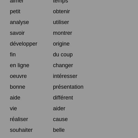
aimer
temps
petit
obtenir
analyse
utiliser
savoir
montrer
développer
origine
fin
du coup
en ligne
changer
oeuvre
intéresser
bonne
présentation
aide
différent
vie
aider
réaliser
cause
souhaiter
belle