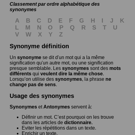
Classement par ordre alphabétique des
synonymes
A
B
C
D
E
F
G
H
I
J
K
L
M
N
O
P
Q
R
S
T
U
V
W
X
Y
Z
Synonyme définition
Un
synonyme
se dit d'un mot qui a la même
signification qu'un autre mot, ou une signification
presque semblable. Les
synonymes
sont des
mots
différents
qui
veulent dire la même chose
.
Lorsqu’on utilise des
synonymes
, la phrase
ne
change pas de sens
.
Usage des synonymes
Synonymes
et
Antonymes
servent à:
Définir un mot. C’est pourquoi on les trouve
dans les articles de
dictionnaire.
Eviter les répétitions dans un texte.
Enrichir un texte.