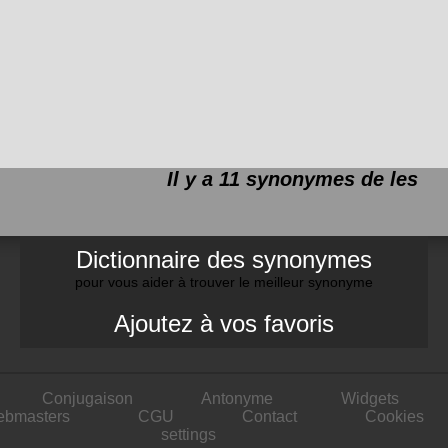
Il y a 11 synonymes de
les
Dictionnaire des synonymes
pour vous aider à trouver le meilleur synonyme
Ajoutez à vos favoris
Conjugaison
Antonyme
Widgets
ebmasters
CGU
Contact
Cookies
settings