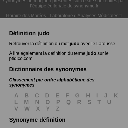
synonymes du mot judo présentés sur ce site sont édités par
l’équipe éditoriale de synonymo.fr
Horaire des Marées
-
Laboratoire d'Analyses Médicales.fr
Définition judo
Retrouver la définition du mot
judo
avec le Larousse
A lire également la définition du terme
judo
sur le
ptidico.com
Dictionnaire des synonymes
Classement par ordre alphabétique des
synonymes
A
B
C
D
E
F
G
H
I
J
K
L
M
N
O
P
Q
R
S
T
U
V
W
X
Y
Z
Synonyme définition