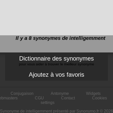
Il y a 8 synonymes de
intelligemment
Dictionnaire des synonymes
pour vous aider à trouver le meilleur synonyme
Ajoutez à vos favoris
Conjugaison
Antonyme
Widgets
ebmasters
CGU
Contact
Cookies
settings
Synonyme de intelligemment présenté par Synonymo.fr © 2026