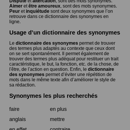
Dispute
et
altercation
, sont des mots synonymes.
Aimer
et
être amoureux
, sont des mots synonymes.
Peur
et
inquiétude
sont deux synonymes que l’on
retrouve dans ce dictionnaire des synonymes en
ligne.
Usage d’un dictionnaire des synonymes
Le
dictionnaire des synonymes
permet de trouver
des termes plus adaptés au contexte que ceux dont
on se sert spontanément. Il permet également de
trouver des termes plus adéquat pour restituer un trait
caractéristique, le but, la fonction, etc. de la chose, de
l'être, de l'action en question. Enfin, le
dictionnaire
des synonymes
permet d’éviter une répétition de
mots dans le même texte afin d’améliorer le style de
sa rédaction.
Synonymes les plus recherchés
faire
en plus
anglais
mettre
en effet
contraire