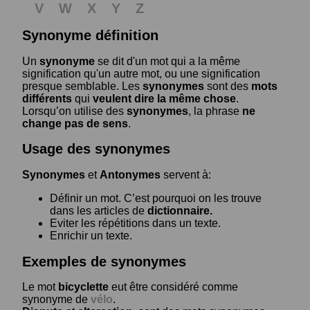
V
W
X
Y
Z
Synonyme définition
Un
synonyme
se dit d'un mot qui a la même
signification qu'un autre mot, ou une signification
presque semblable. Les
synonymes
sont des
mots
différents
qui
veulent dire la même chose
.
Lorsqu’on utilise des
synonymes
, la phrase
ne
change pas de sens
.
Usage des synonymes
Synonymes
et
Antonymes
servent à:
Définir un mot. C’est pourquoi on les trouve
dans les articles de
dictionnaire.
Eviter les répétitions dans un texte.
Enrichir un texte.
Exemples de synonymes
Le mot
bicyclette
eut être considéré comme
synonyme de
vélo
.