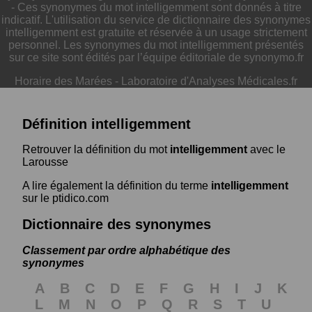
- Ces synonymes du mot intelligemment sont donnés à titre
indicatif. L'utilisation du service de dictionnaire des synonymes
intelligemment est gratuite et réservée à un usage strictement
personnel. Les synonymes du mot intelligemment présentés
sur ce site sont édités par l’équipe éditoriale de synonymo.fr
Horaire des Marées
-
Laboratoire d'Analyses Médicales.fr
Définition intelligemment
Retrouver la définition du mot
intelligemment
avec le
Larousse
A lire également la définition du terme
intelligemment
sur le ptidico.com
Dictionnaire des synonymes
Classement par ordre alphabétique des
synonymes
A
B
C
D
E
F
G
H
I
J
K
L
M
N
O
P
Q
R
S
T
U