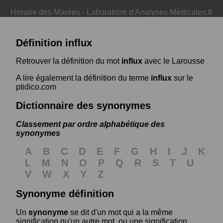
Horaire des Marées
-
Laboratoire d'Analyses Médicales.fr
Définition influx
Retrouver la définition du mot
influx
avec le Larousse
A lire également la définition du terme
influx
sur le
ptidico.com
Dictionnaire des synonymes
Classement par ordre alphabétique des
synonymes
A
B
C
D
E
F
G
H
I
J
K
L
M
N
O
P
Q
R
S
T
U
V
W
X
Y
Z
Synonyme définition
Un
synonyme
se dit d'un mot qui a la même
signification qu'un autre mot, ou une signification