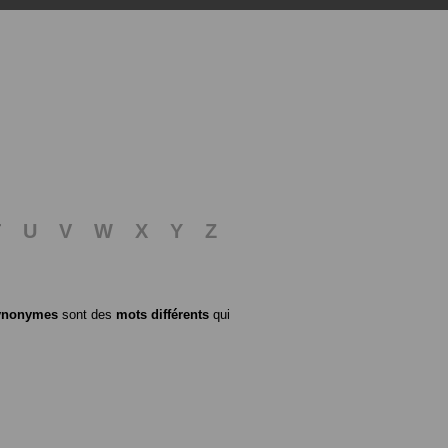
T
U
V
W
X
Y
Z
ynonymes
sont des
mots différents
qui