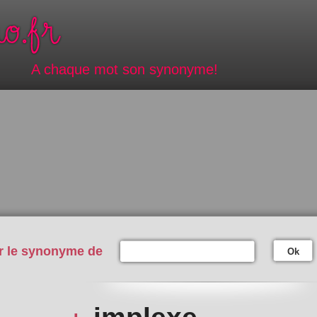
A chaque mot son synonyme!
r le synonyme de
Ok