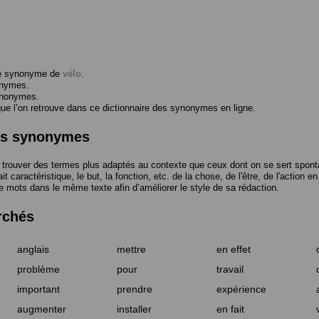
me synonyme de
vélo
.
onymes.
ynonymes.
 l’on retrouve dans ce dictionnaire des synonymes en ligne.
des synonymes
trouver des termes plus adaptés au contexte que ceux dont on se sert spont
t caractéristique, le but, la fonction, etc. de la chose, de l'être, de l'action e
e mots dans le même texte afin d’améliorer le style de sa rédaction.
rchés
anglais
mettre
en effet
problème
pour
travail
important
prendre
expérience
augmenter
installer
en fait