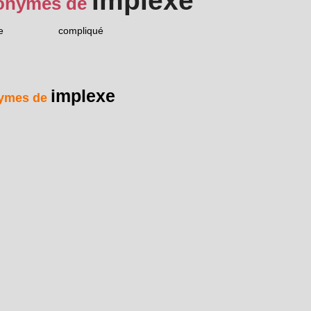
implexe
onymes de
e
compliqué
implexe
ymes de