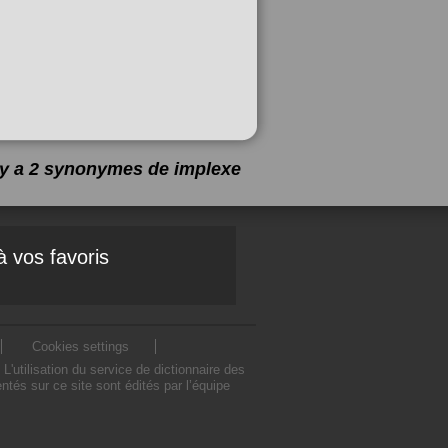
l y a 2 synonymes de
implexe
à vos favoris
Cookies settings
utilisation du service de dictionnaire des
és sur ce site sont édités par l’équipe