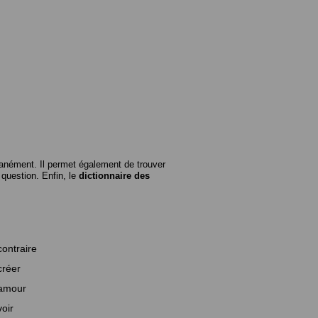
anément. Il permet également de trouver
n question. Enfin, le
dictionnaire des
contraire
créer
amour
voir