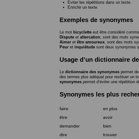
Eviter les répétitions dans un texte.
Enrichir un texte.
Exemples de synonymes
Le mot
bicyclette
eut être considéré com
Dispute
et
altercation
, sont des mots syn
Aimer
et
être amoureux
, sont des mots s
Peur
et
inquiétude
sont deux synonymes que
Usage d’un dictionnaire 
Le
dictionnaire des synonymes
permet de 
des termes plus adéquat pour restituer un trai
synonymes
permet d’éviter une répétition d
Synonymes les plus reche
faire
en plus
être
avoir
demander
bien
dire
trouver