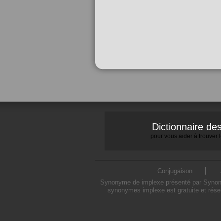
Dictionnaire d
pour vous aider à trouver
Conjugaison
Synonyme de implexe présenté par Synonymo
synonymes implexe est gratuite et rése