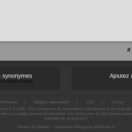
I
es synonymes
Ajoutez 
 le meilleur synonyme
Antonyme
Widgets webmasters
CGU
Contact
.fr © 2026 - Ces synonymes du mot implexe sont donnés à titre indicatif. L'
rvée à un usage strictement personnel. Les synonymes du mot implexe présent
éditoriale de synonymo.fr
Horaire des Marées
-
Laboratoire d'Analyses Médicales.fr