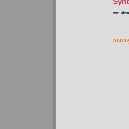
Syn
complex
Anton