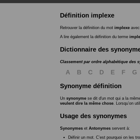
Définition implexe
Retrouver la définition du mot
implexe
avec 
A lire également la définition du terme
impl
Dictionnaire des synonym
Classement par ordre alphabétique des
A
B
C
D
E
F
G
Synonyme définition
Un
synonyme
se dit d'un mot qui a la même
veulent dire la même chose
. Lorsqu’on ut
Usage des synonymes
Synonymes
et
Antonymes
servent à:
Définir un mot. C’est pourquoi on les tr