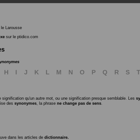
le Larousse
exe
sur le ptidico.com
es
 synonymes
H
I
J
K
L
M
N
O
P
Q
R
S
 signification qu'un autre mot, ou une signification presque semblable. Les
s
ilise des
synonymes
, la phrase
ne change pas de sens
.
ouve dans les articles de
dictionnaire.