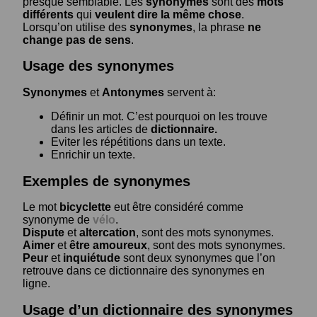
presque semblable. Les
synonymes
sont des
mots
différents
qui
veulent dire la même chose
.
Lorsqu’on utilise des
synonymes
, la phrase
ne
change pas de sens
.
Usage des synonymes
Synonymes
et
Antonymes
servent à:
Définir un mot. C’est pourquoi on les trouve
dans les articles de
dictionnaire.
Eviter les répétitions dans un texte.
Enrichir un texte.
Exemples de synonymes
Le mot
bicyclette
eut être considéré comme
synonyme de
vélo
.
Dispute
et
altercation
, sont des mots synonymes.
Aimer
et
être amoureux
, sont des mots synonymes.
Peur
et
inquiétude
sont deux synonymes que l’on
retrouve dans ce dictionnaire des synonymes en
ligne.
Usage d’un dictionnaire des synonymes