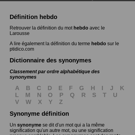
Définition hebdo
Retrouver la définition du mot
hebdo
avec le
Larousse
A lire également la définition du terme
hebdo
sur le
ptidico.com
Dictionnaire des synonymes
Classement par ordre alphabétique des
synonymes
A
B
C
D
E
F
G
H
I
J
K
L
M
N
O
P
Q
R
S
T
U
V
W
X
Y
Z
Synonyme définition
Un
synonyme
se dit d'un mot qui a la même
signification qu'un autre mot, ou une signification