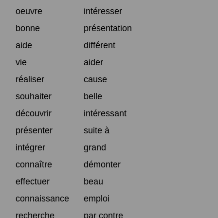
oeuvre
intéresser
bonne
présentation
aide
différent
vie
aider
réaliser
cause
souhaiter
belle
découvrir
intéressant
présenter
suite à
intégrer
grand
connaître
démonter
effectuer
beau
connaissance
emploi
recherche
par contre