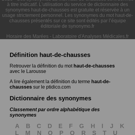
à titre indicatif. L'utilisation du service de dictionnaire des
synonymes haut-de-chausses est gratuite et réservée à un
usage strictement personnel. Les synonymes du mot haut-de-
chausses présentés sur ce site sont édités par l’équipe
éditoriale de synonymo.fr
Horaire des Marées
-
Laboratoire d'Analyses Médicales.fr
Définition haut-de-chausses
Retrouver la définition du mot
haut-de-chausses
avec le Larousse
A lire également la définition du terme
haut-de-
chausses
sur le ptidico.com
Dictionnaire des synonymes
Classement par ordre alphabétique des
synonymes
A
B
C
D
E
F
G
H
I
J
K
L
M
N
O
P
Q
R
S
T
U