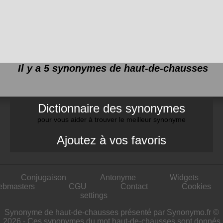
Il y a 5 synonymes de
haut-de-chausses
Dictionnaire des synonymes
pour vous aider à trouver le meilleur synonyme
Ajoutez à vos favoris
Conjugaison
Antonyme
Widgets
ebmasters
CGU
Contact
Cookies
settings
Synonyme de haut-de-chausses présenté par Synonymo.fr ©
2026 - Ces synonymes du mot haut-de-chausses sont donnés