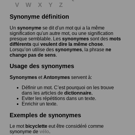
V
W
X
Y
Z
Synonyme définition
Un
synonyme
se dit d'un mot qui a la même
signification qu'un autre mot, ou une signification
presque semblable. Les
synonymes
sont des
mots
différents
qui
veulent dire la même chose
.
Lorsqu’on utilise des
synonymes
, la phrase
ne
change pas de sens
.
Usage des synonymes
Synonymes
et
Antonymes
servent à:
Définir un mot. C’est pourquoi on les trouve
dans les articles de
dictionnaire.
Eviter les répétitions dans un texte.
Enrichir un texte.
Exemples de synonymes
Le mot
bicyclette
eut être considéré comme
synonyme de
vélo
.