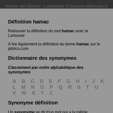
Horaire des Marées
-
Laboratoire d'Analyses Médicales.fr
Définition hamac
Retrouver la définition du mot
hamac
avec le
Larousse
A lire également la définition du terme
hamac
sur le
ptidico.com
Dictionnaire des synonymes
Classement par ordre alphabétique des
synonymes
A
B
C
D
E
F
G
H
I
J
K
L
M
N
O
P
Q
R
S
T
U
V
W
X
Y
Z
Synonyme définition
Un
synonyme
se dit d'un mot qui a la même