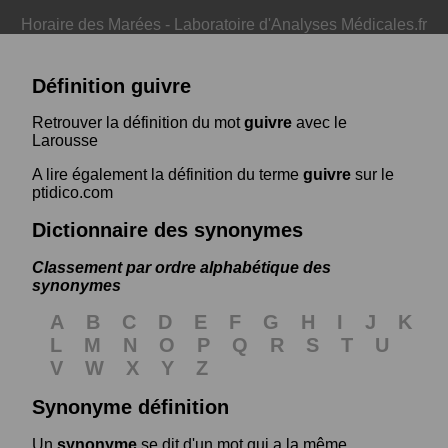
Horaire des Marées
-
Laboratoire d'Analyses Médicales.fr
Définition guivre
Retrouver la définition du mot
guivre
avec le
Larousse
A lire également la définition du terme
guivre
sur le
ptidico.com
Dictionnaire des synonymes
Classement par ordre alphabétique des
synonymes
A
B
C
D
E
F
G
H
I
J
K
L
M
N
O
P
Q
R
S
T
U
V
W
X
Y
Z
Synonyme définition
Un
synonyme
se dit d'un mot qui a la même