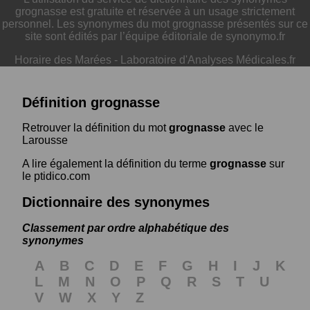
grognasse est gratuite et réservée à un usage strictement
personnel. Les synonymes du mot grognasse présentés sur ce
site sont édités par l’équipe éditoriale de synonymo.fr
Horaire des Marées
-
Laboratoire d'Analyses Médicales.fr
Définition grognasse
Retrouver la définition du mot
grognasse
avec le
Larousse
A lire également la définition du terme
grognasse
sur
le ptidico.com
Dictionnaire des synonymes
Classement par ordre alphabétique des
synonymes
A
B
C
D
E
F
G
H
I
J
K
L
M
N
O
P
Q
R
S
T
U
V
W
X
Y
Z