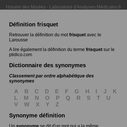
Horaire des Marées
-
Laboratoire d'Analyses Médicales.fr
Définition frisquet
Retrouver la définition du mot
frisquet
avec le
Larousse
A lire également la définition du terme
frisquet
sur le
ptidico.com
Dictionnaire des synonymes
Classement par ordre alphabétique des
synonymes
A
B
C
D
E
F
G
H
I
J
K
L
M
N
O
P
Q
R
S
T
U
V
W
X
Y
Z
Synonyme définition
Un
synonyme
se dit d'un mot qui a la même