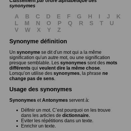
Classement par ordre alphabétique des
synonymes
A
B
C
D
E
F
G
H
I
J
K
L
M
N
O
P
Q
R
S
T
U
V
W
X
Y
Z
Synonyme définition
Un
synonyme
se dit d'un mot qui a la même
signification qu'un autre mot, ou une signification
presque semblable. Les
synonymes
sont des
mots
différents
qui
veulent dire la même chose
.
Lorsqu’on utilise des
synonymes
, la phrase
ne
change pas de sens
.
Usage des synonymes
Synonymes
et
Antonymes
servent à:
Définir un mot. C’est pourquoi on les trouve
dans les articles de
dictionnaire.
Eviter les répétitions dans un texte.
Enrichir un texte.