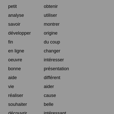
petit
obtenir
analyse
utiliser
savoir
montrer
développer
origine
fin
du coup
en ligne
changer
oeuvre
intéresser
bonne
présentation
aide
différent
vie
aider
réaliser
cause
souhaiter
belle
découvrir
intéressant