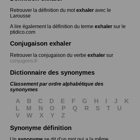
Retrouver la définition du mot
exhaler
avec le
Larousse
A lire également la définition du terme
exhaler
sur le
ptidico.com
Conjugaison exhaler
Retrouver la conjugaison du verbe
exhaler
sur
conjugons.fr
Dictionnaire des synonymes
Classement par ordre alphabétique des
synonymes
A
B
C
D
E
F
G
H
I
J
K
L
M
N
O
P
Q
R
S
T
U
V
W
X
Y
Z
Synonyme définition
Un
synonyme
se dit d'un mot qui a la même