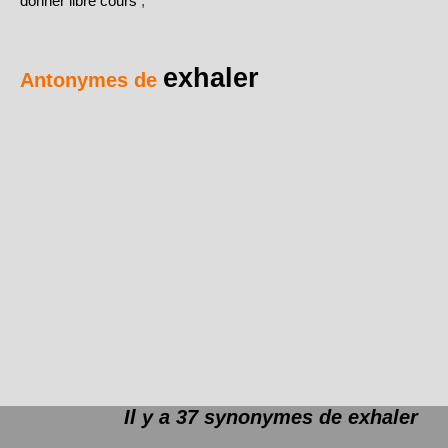
donner libre cours
,
exhaler
Antonymes de
Il y a 37 synonymes de
exhaler