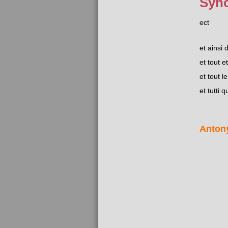
Syn
ect
et ainsi 
et tout et
et tout le
et tutti q
Anton