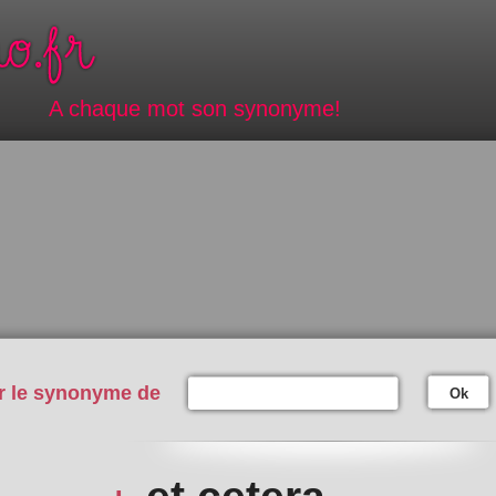
A chaque mot son synonyme!
r le synonyme de
Ok