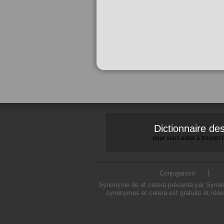
Dictionnaire d
pour vous aider à trouver
Conjugaison
Synonyme de et cetera présenté par Synonym
synonymes et cetera est gratuite et rése