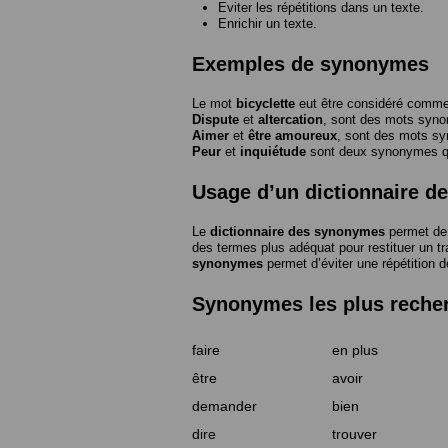
Eviter les répétitions dans un texte.
Enrichir un texte.
Exemples de synonymes
Le mot
bicyclette
eut être considéré com
Dispute
et
altercation
, sont des mots syn
Aimer
et
être amoureux
, sont des mots s
Peur
et
inquiétude
sont deux synonymes que
Usage d’un dictionnaire 
Le
dictionnaire des synonymes
permet de 
des termes plus adéquat pour restituer un trai
synonymes
permet d’éviter une répétition d
Synonymes les plus reche
faire
en plus
être
avoir
demander
bien
dire
trouver