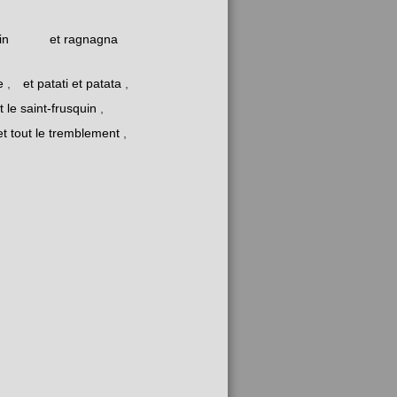
in
et ragnagna
e
,
et patati et patata
,
t le saint-frusquin
,
et tout le tremblement
,