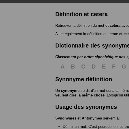
Définition et cetera
Retrouver la définition du mot
et cetera
avec
A lire également la définition du terme
et ce
Dictionnaire des synonym
Classement par ordre alphabétique des
A
B
C
D
E
F
G
Synonyme définition
Un
synonyme
se dit d'un mot qui a la même
veulent dire la même chose
. Lorsqu’on ut
Usage des synonymes
Synonymes
et
Antonymes
servent à:
Définir un mot. C’est pourquoi on les tr