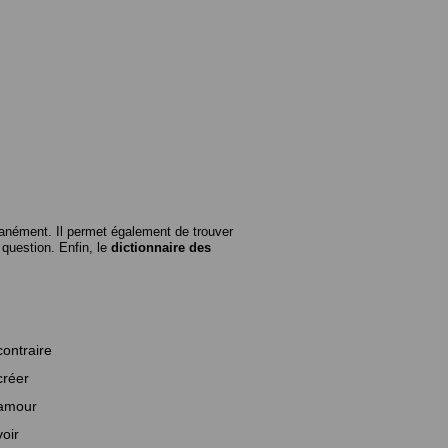
anément. Il permet également de trouver
n question. Enfin, le
dictionnaire des
contraire
créer
amour
voir