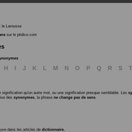
 le Larousse
tera
sur le ptidico.com
es
 synonymes
H
I
J
K
L
M
N
O
P
Q
R
S
 signification qu'un autre mot, ou une signification presque semblable. Les
s
ilise des
synonymes
, la phrase
ne change pas de sens
.
ouve dans les articles de
dictionnaire.