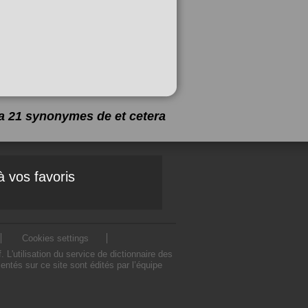
y a 21 synonymes de
et cetera
à vos favoris
Cookies settings
'utilisation du service de dictionnaire des
ntés sur ce site sont édités par l’équipe