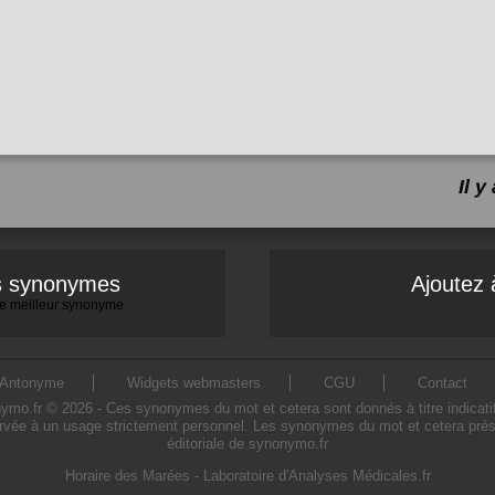
Il 
es synonymes
Ajoutez 
 le meilleur synonyme
Antonyme
Widgets webmasters
CGU
Contact
o.fr © 2026 - Ces synonymes du mot et cetera sont donnés à titre indicatif. L
rvée à un usage strictement personnel. Les synonymes du mot et cetera prése
éditoriale de synonymo.fr
Horaire des Marées
-
Laboratoire d'Analyses Médicales.fr