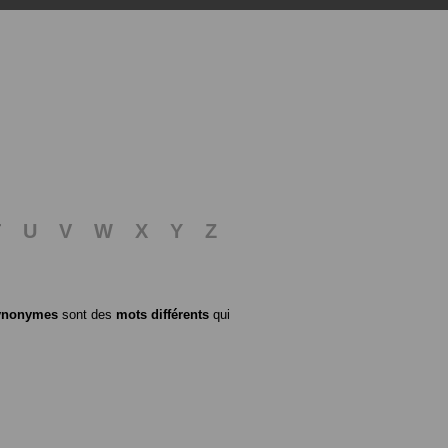
T
U
V
W
X
Y
Z
ynonymes
sont des
mots différents
qui