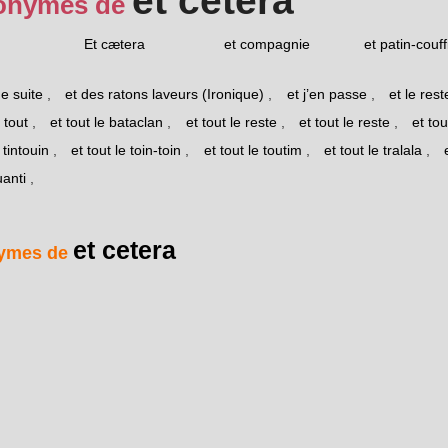
et cetera
onymes de
Et cætera
et compagnie
et patin-couff
de suite
,
et des ratons laveurs (Ironique)
,
et j’en passe
,
et le rest
 tout
,
et tout le bataclan
,
et tout le reste
,
et tout le reste
,
et tou
 tintouin
,
et tout le toin-toin
,
et tout le toutim
,
et tout le tralala
,
uanti
,
et cetera
ymes de