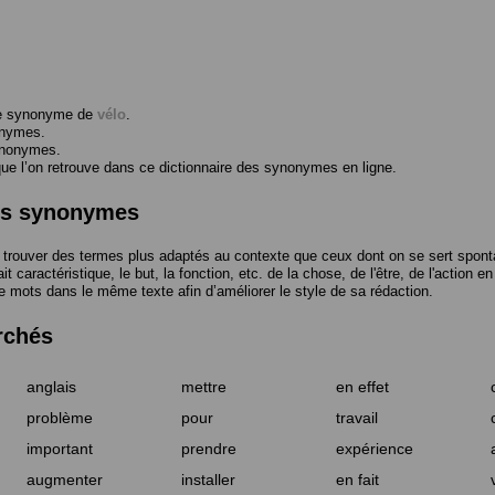
me synonyme de
vélo
.
onymes.
ynonymes.
 l’on retrouve dans ce dictionnaire des synonymes en ligne.
des synonymes
trouver des termes plus adaptés au contexte que ceux dont on se sert spont
t caractéristique, le but, la fonction, etc. de la chose, de l'être, de l'action e
e mots dans le même texte afin d’améliorer le style de sa rédaction.
rchés
anglais
mettre
en effet
problème
pour
travail
important
prendre
expérience
augmenter
installer
en fait