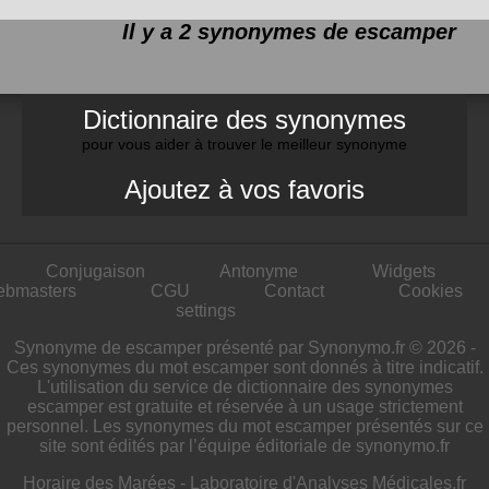
Il y a 2 synonymes de
escamper
Dictionnaire des synonymes
pour vous aider à trouver le meilleur synonyme
Ajoutez à vos favoris
Conjugaison
Antonyme
Widgets
ebmasters
CGU
Contact
Cookies
settings
Synonyme de escamper présenté par Synonymo.fr © 2026 -
Ces synonymes du mot escamper sont donnés à titre indicatif.
L'utilisation du service de dictionnaire des synonymes
escamper est gratuite et réservée à un usage strictement
personnel. Les synonymes du mot escamper présentés sur ce
site sont édités par l’équipe éditoriale de synonymo.fr
Horaire des Marées
-
Laboratoire d'Analyses Médicales.fr