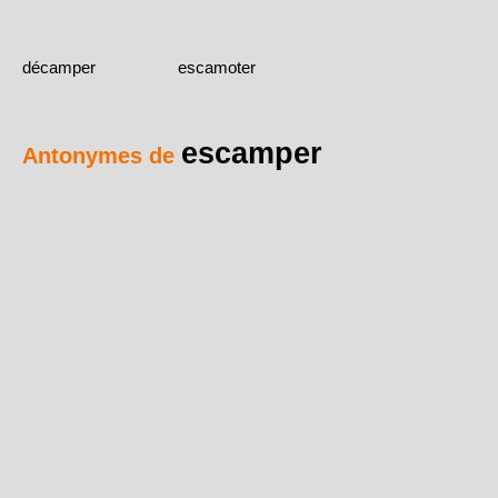
décamper
escamoter
escamper
Antonymes de