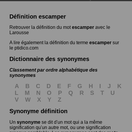
Définition escamper
Retrouver la définition du mot
escamper
avec le
Larousse
A lire également la définition du terme
escamper
sur
le ptidico.com
Dictionnaire des synonymes
Classement par ordre alphabétique des
synonymes
A
B
C
D
E
F
G
H
I
J
K
L
M
N
O
P
Q
R
S
T
U
V
W
X
Y
Z
Synonyme définition
Un
synonyme
se dit d'un mot qui a la même
signification qu'un autre mot, ou une signification