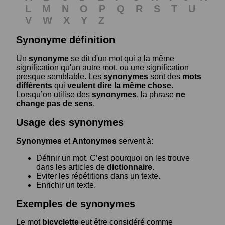
L
M
N
O
P
Q
R
S
T
U
V
W
X
Y
Z
Synonyme définition
Un
synonyme
se dit d'un mot qui a la même
signification qu'un autre mot, ou une signification
presque semblable. Les
synonymes
sont des
mots
différents
qui
veulent dire la même chose
.
Lorsqu’on utilise des
synonymes
, la phrase
ne
change pas de sens
.
Usage des synonymes
Synonymes
et
Antonymes
servent à:
Définir un mot. C’est pourquoi on les trouve
dans les articles de
dictionnaire.
Eviter les répétitions dans un texte.
Enrichir un texte.
Exemples de synonymes
Le mot
bicyclette
eut être considéré comme