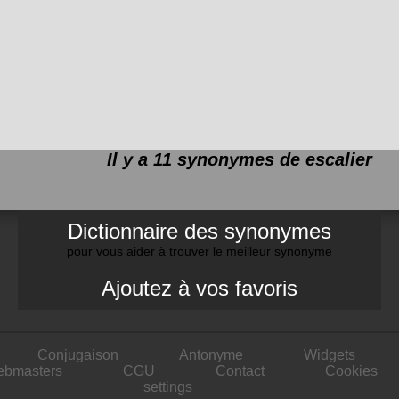
Il y a 11 synonymes de
escalier
Dictionnaire des synonymes
pour vous aider à trouver le meilleur synonyme
Ajoutez à vos favoris
Conjugaison
Antonyme
Widgets
ebmasters
CGU
Contact
Cookies
settings