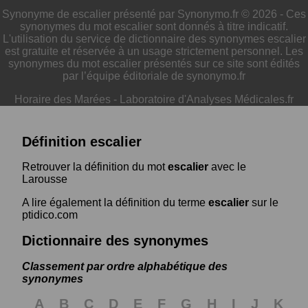
Synonyme de escalier présenté par Synonymo.fr © 2026 - Ces
synonymes du mot escalier sont donnés à titre indicatif.
L'utilisation du service de dictionnaire des synonymes escalier
est gratuite et réservée à un usage strictement personnel. Les
synonymes du mot escalier présentés sur ce site sont édités
par l’équipe éditoriale de synonymo.fr
Horaire des Marées
-
Laboratoire d'Analyses Médicales.fr
Définition escalier
Retrouver la définition du mot
escalier
avec le
Larousse
A lire également la définition du terme
escalier
sur le
ptidico.com
Dictionnaire des synonymes
Classement par ordre alphabétique des
synonymes
A
B
C
D
E
F
G
H
I
J
K