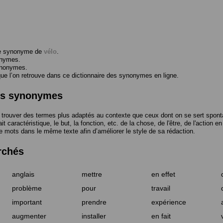
me synonyme de
vélo
.
onymes.
ynonymes.
 l’on retrouve dans ce dictionnaire des synonymes en ligne.
des synonymes
trouver des termes plus adaptés au contexte que ceux dont on se sert spont
t caractéristique, le but, la fonction, etc. de la chose, de l'être, de l'action e
e mots dans le même texte afin d’améliorer le style de sa rédaction.
rchés
anglais
mettre
en effet
problème
pour
travail
important
prendre
expérience
augmenter
installer
en fait