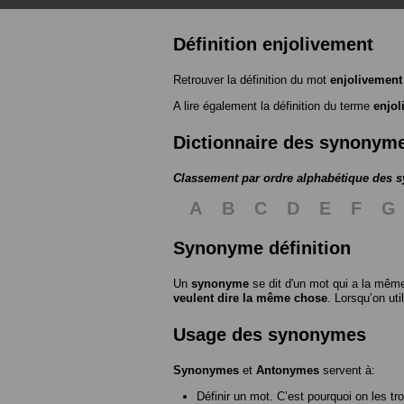
Définition enjolivement
Retrouver la définition du mot
enjolivement
A lire également la définition du terme
enjol
Dictionnaire des synonym
Classement par ordre alphabétique des
A
B
C
D
E
F
G
Synonyme définition
Un
synonyme
se dit d'un mot qui a la même
veulent dire la même chose
. Lorsqu’on ut
Usage des synonymes
Synonymes
et
Antonymes
servent à:
Définir un mot. C’est pourquoi on les tr