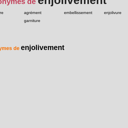
enjolivement
onymes de
re
agrément
embellissement
enjolivure
garniture
enjolivement
ymes de