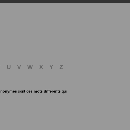
T
U
V
W
X
Y
Z
ynonymes
sont des
mots différents
qui