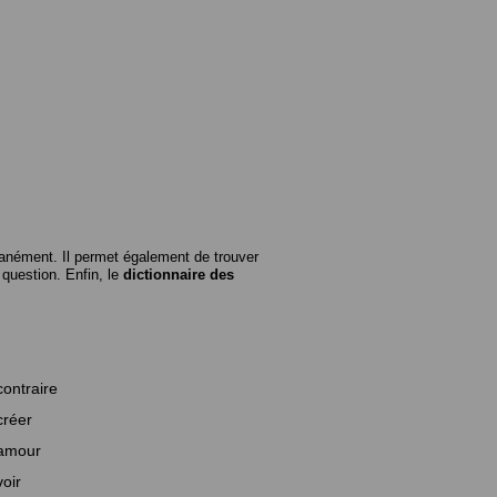
anément. Il permet également de trouver
n question. Enfin, le
dictionnaire des
contraire
créer
amour
voir