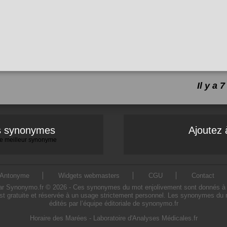
Il y a
es synonymes
Ajoutez 
 le meilleur synonyme
Antonyme
Widgets webmasters
CGU
Contact
 Synonymo.fr © 2026 - Ces synonymes du mot enjolivement sont donnés à titre 
t gratuite et réservée à un usage strictement personnel. Les synonymes du 
édités par l’équipe éditoriale de synonymo.fr
Horaire des Marées
-
Laboratoire d'Analyses Médicales.fr