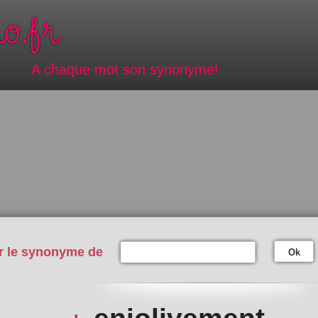
A chaque mot son synonyme!
r le synonyme de
Ok