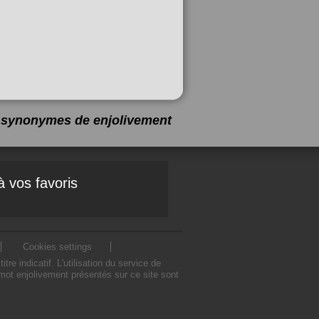
 7 synonymes de
enjolivement
à vos favoris
Cookies settings
indicatif. L'utilisation du service de
mot enjolivement présentés sur ce site sont