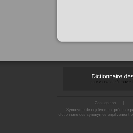
Dictionnaire d
pour vous aider à trouver
Conjugaison
Synonyme de enjolivement présenté par
dictionnaire des synonymes enjolivement es