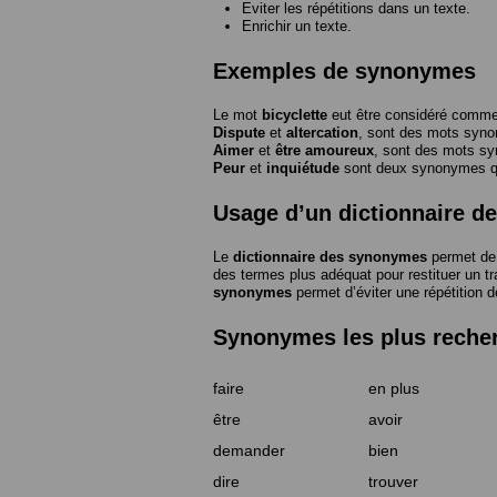
Eviter les répétitions dans un texte.
Enrichir un texte.
Exemples de synonymes
Le mot
bicyclette
eut être considéré com
Dispute
et
altercation
, sont des mots syn
Aimer
et
être amoureux
, sont des mots s
Peur
et
inquiétude
sont deux synonymes que
Usage d’un dictionnaire 
Le
dictionnaire des synonymes
permet de 
des termes plus adéquat pour restituer un trai
synonymes
permet d’éviter une répétition d
Synonymes les plus reche
faire
en plus
être
avoir
demander
bien
dire
trouver