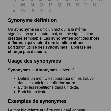
L
M
N
O
P
Q
R
S
T
U
V
W
X
Y
Z
Synonyme définition
Un
synonyme
se dit d'un mot qui a la même
signification qu'un autre mot, ou une signification
presque semblable. Les
synonymes
sont des
mots
différents
qui
veulent dire la même chose
.
Lorsqu’on utilise des
synonymes
, la phrase
ne
change pas de sens
.
Usage des synonymes
Synonymes
et
Antonymes
servent à:
Définir un mot. C’est pourquoi on les trouve
dans les articles de
dictionnaire.
Eviter les répétitions dans un texte.
Enrichir un texte.
Exemples de synonymes
Le mot
bicyclette
eut être considéré comme