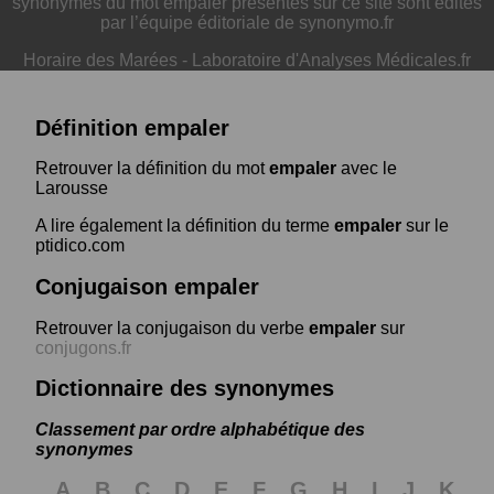
synonymes du mot empaler présentés sur ce site sont édités
par l’équipe éditoriale de synonymo.fr
Horaire des Marées
-
Laboratoire d'Analyses Médicales.fr
Définition empaler
Retrouver la définition du mot
empaler
avec le
Larousse
A lire également la définition du terme
empaler
sur le
ptidico.com
Conjugaison empaler
Retrouver la conjugaison du verbe
empaler
sur
conjugons.fr
Dictionnaire des synonymes
Classement par ordre alphabétique des
synonymes
A
B
C
D
E
F
G
H
I
J
K