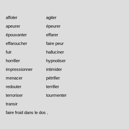
affoler
agiter
apeurer
épeurer
épouvanter
effarer
effaroucher
faire peur
fuir
halluciner
horrifier
hypnotiser
impressionner
intimider
menacer
pétrifier
redouter
terrifier
terroriser
tourmenter
transir
faire froid dans le dos
,