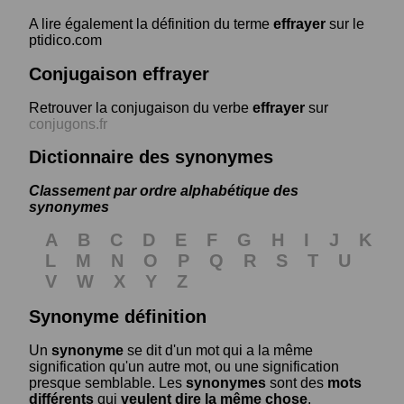
A lire également la définition du terme
effrayer
sur le
ptidico.com
Conjugaison effrayer
Retrouver la conjugaison du verbe
effrayer
sur
conjugons.fr
Dictionnaire des synonymes
Classement par ordre alphabétique des
synonymes
A
B
C
D
E
F
G
H
I
J
K
L
M
N
O
P
Q
R
S
T
U
V
W
X
Y
Z
Synonyme définition
Un
synonyme
se dit d'un mot qui a la même
signification qu'un autre mot, ou une signification
presque semblable. Les
synonymes
sont des
mots
différents
qui
veulent dire la même chose
.