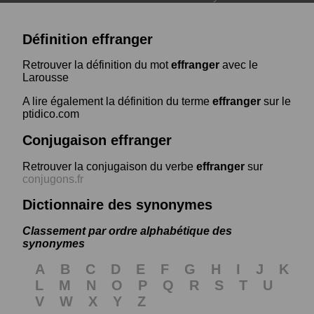
Définition effranger
Retrouver la définition du mot
effranger
avec le
Larousse
A lire également la définition du terme
effranger
sur le
ptidico.com
Conjugaison effranger
Retrouver la conjugaison du verbe
effranger
sur
conjugons.fr
Dictionnaire des synonymes
Classement par ordre alphabétique des
synonymes
A
B
C
D
E
F
G
H
I
J
K
L
M
N
O
P
Q
R
S
T
U
V
W
X
Y
Z