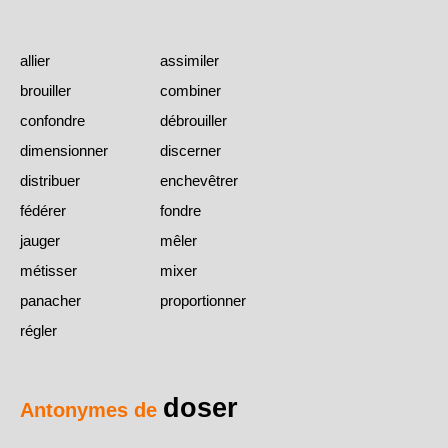
allier
assimiler
brouiller
combiner
confondre
débrouiller
dimensionner
discerner
distribuer
enchevêtrer
fédérer
fondre
jauger
mêler
métisser
mixer
panacher
proportionner
régler
doser
Antonymes de