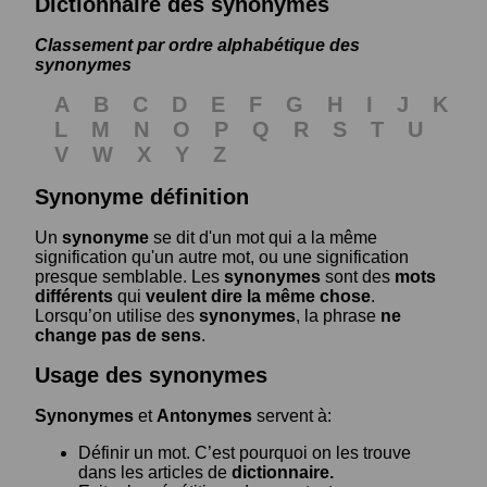
Dictionnaire des synonymes
Classement par ordre alphabétique des
synonymes
A
B
C
D
E
F
G
H
I
J
K
L
M
N
O
P
Q
R
S
T
U
V
W
X
Y
Z
Synonyme définition
Un
synonyme
se dit d'un mot qui a la même
signification qu'un autre mot, ou une signification
presque semblable. Les
synonymes
sont des
mots
différents
qui
veulent dire la même chose
.
Lorsqu’on utilise des
synonymes
, la phrase
ne
change pas de sens
.
Usage des synonymes
Synonymes
et
Antonymes
servent à:
Définir un mot. C’est pourquoi on les trouve
dans les articles de
dictionnaire.