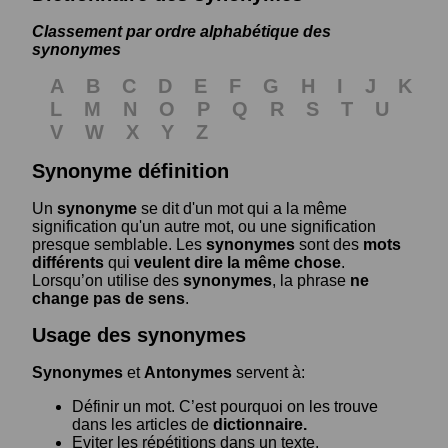
Classement par ordre alphabétique des
synonymes
A
B
C
D
E
F
G
H
I
J
K
L
M
N
O
P
Q
R
S
T
U
V
W
X
Y
Z
Synonyme définition
Un
synonyme
se dit d'un mot qui a la même
signification qu'un autre mot, ou une signification
presque semblable. Les
synonymes
sont des
mots
différents
qui
veulent dire la même chose
.
Lorsqu’on utilise des
synonymes
, la phrase
ne
change pas de sens
.
Usage des synonymes
Synonymes
et
Antonymes
servent à:
Définir un mot. C’est pourquoi on les trouve
dans les articles de
dictionnaire.
Eviter les répétitions dans un texte.