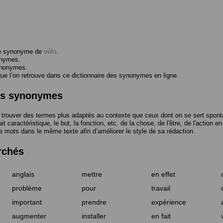
me synonyme de
vélo
.
onymes.
ynonymes.
 l’on retrouve dans ce dictionnaire des synonymes en ligne.
des synonymes
trouver des termes plus adaptés au contexte que ceux dont on se sert spont
t caractéristique, le but, la fonction, etc. de la chose, de l'être, de l'action e
e mots dans le même texte afin d’améliorer le style de sa rédaction.
rchés
anglais
mettre
en effet
problème
pour
travail
important
prendre
expérience
augmenter
installer
en fait