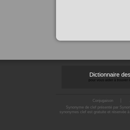
Dictionnaire d
pour vous aider à trouver
Conjugaison
Synonyme de clef présenté par Synonym
synonymes clef est gratuite et réservée à