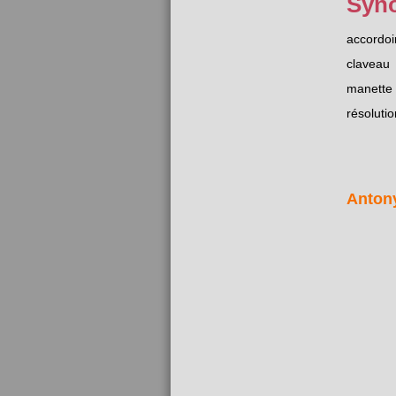
Syn
accordoi
claveau
manette
résolutio
Anton