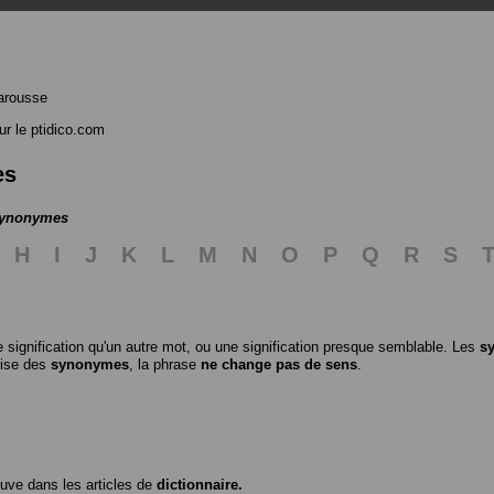
arousse
r le ptidico.com
es
 synonymes
H
I
J
K
L
M
N
O
P
Q
R
S
 signification qu'un autre mot, ou une signification presque semblable. Les
s
ilise des
synonymes
, la phrase
ne change pas de sens
.
ouve dans les articles de
dictionnaire.