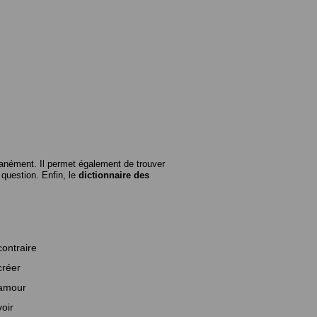
anément. Il permet également de trouver
n question. Enfin, le
dictionnaire des
contraire
créer
amour
voir