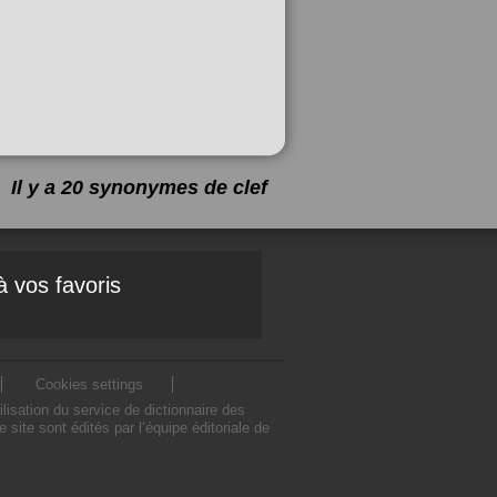
Il y a 20 synonymes de
clef
à vos favoris
Cookies settings
isation du service de dictionnaire des
ite sont édités par l’équipe éditoriale de