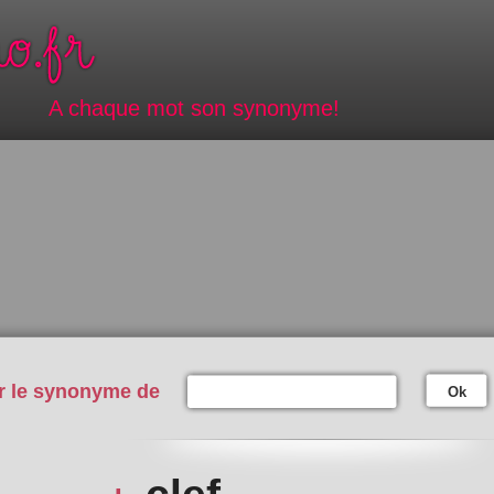
A chaque mot son synonyme!
r le synonyme de
Ok