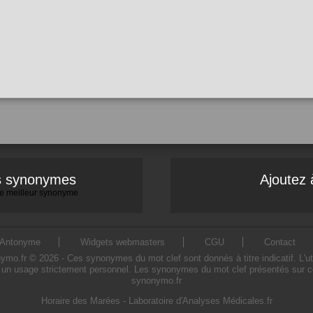
es synonymes
Ajoutez 
 le meilleur synonyme
Antonyme
Widgets webmasters
CGU
Contact
o.fr © 2026 - Ces synonymes du mot clef sont donnés à titre indicatif. L'util
 un usage strictement personnel. Les synonymes du mot clef présentés sur ce s
synonymo.fr
Horaire des Marées
-
Laboratoire d'Analyses Médicales.fr