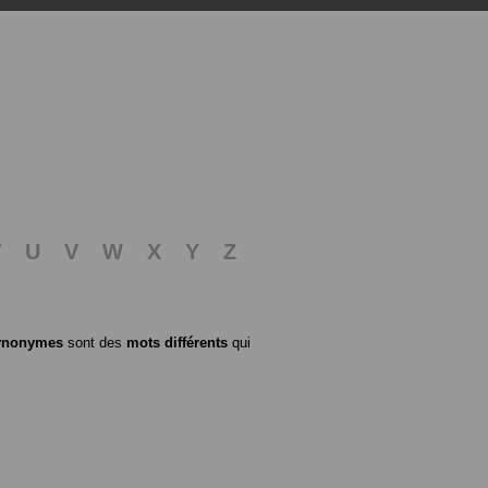
T
U
V
W
X
Y
Z
ynonymes
sont des
mots différents
qui