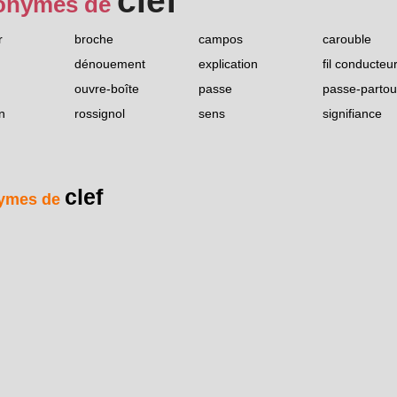
clef
onymes de
r
broche
campos
carouble
dénouement
explication
fil conducteu
ouvre-boîte
passe
passe-partou
n
rossignol
sens
signifiance
clef
ymes de