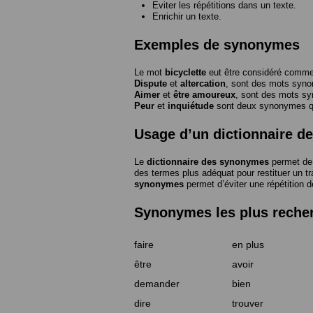
Eviter les répétitions dans un texte.
Enrichir un texte.
Exemples de synonymes
Le mot
bicyclette
eut être considéré com
Dispute
et
altercation
, sont des mots syn
Aimer
et
être amoureux
, sont des mots s
Peur
et
inquiétude
sont deux synonymes que
Usage d’un dictionnaire 
Le
dictionnaire des synonymes
permet de 
des termes plus adéquat pour restituer un trai
synonymes
permet d’éviter une répétition d
Synonymes les plus reche
faire
en plus
être
avoir
demander
bien
dire
trouver