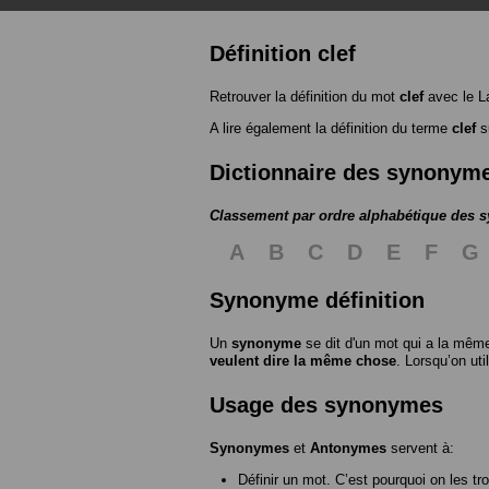
Définition clef
Retrouver la définition du mot
clef
avec le L
A lire également la définition du terme
clef
su
Dictionnaire des synonym
Classement par ordre alphabétique des
A
B
C
D
E
F
G
Synonyme définition
Un
synonyme
se dit d'un mot qui a la même
veulent dire la même chose
. Lorsqu’on ut
Usage des synonymes
Synonymes
et
Antonymes
servent à:
Définir un mot. C’est pourquoi on les tr