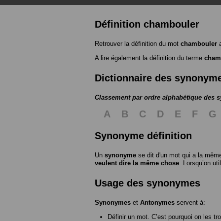
Définition chambouler
Retrouver la définition du mot
chambouler
a
A lire également la définition du terme
cham
Dictionnaire des synonym
Classement par ordre alphabétique des
A
B
C
D
E
F
G
Synonyme définition
Un
synonyme
se dit d'un mot qui a la même
veulent dire la même chose
. Lorsqu’on ut
Usage des synonymes
Synonymes
et
Antonymes
servent à:
Définir un mot. C’est pourquoi on les tr