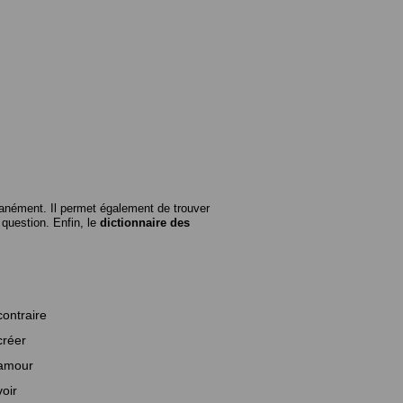
anément. Il permet également de trouver
n question. Enfin, le
dictionnaire des
contraire
créer
amour
voir