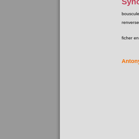
Syn
bouscule
renverse
ficher e
Anton