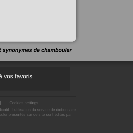
 12 synonymes de
chambouler
à vos favoris
Cookies settings
f. L'utilisation du service de dictionnaire
er présentés sur ce site sont édités par