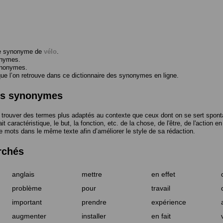
me synonyme de
vélo
.
onymes.
ynonymes.
 l’on retrouve dans ce dictionnaire des synonymes en ligne.
des synonymes
trouver des termes plus adaptés au contexte que ceux dont on se sert spont
t caractéristique, le but, la fonction, etc. de la chose, de l'être, de l'action e
e mots dans le même texte afin d’améliorer le style de sa rédaction.
rchés
anglais
mettre
en effet
problème
pour
travail
important
prendre
expérience
augmenter
installer
en fait