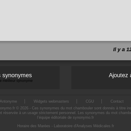
Il y a
es synonymes
Ajoutez 
 le meilleur synonyme
Antonyme
Widgets webmasters
CGU
Contact
mo.fr © 2026 - Ces synonymes du mot chambouler sont donnés à titre indicati
t réservée à un usage strictement personnel. Les synonymes du mot chamboul
l’équipe éditoriale de synonymo.fr
Horaire des Marées
-
Laboratoire d'Analyses Médicales.fr