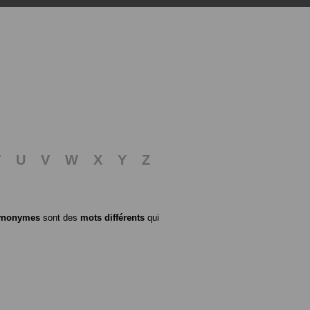
T
U
V
W
X
Y
Z
ynonymes
sont des
mots différents
qui