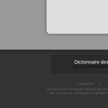
Dictionnaire d
pour vous aider à trouver
Conjugaison
Synonyme de chambouler présenté par Synony
des synonymes chambouler est gratuite e