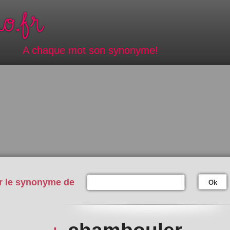
A chaque mot son synonyme!
r le synonyme de
Ok