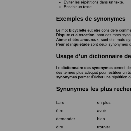
Eviter les répétitions dans un texte.
Enrichir un texte.
Exemples de synonymes
Le mot
bicyclette
eut être considéré com
Dispute
et
altercation
, sont des mots syn
Aimer
et
être amoureux
, sont des mots s
Peur
et
inquiétude
sont deux synonymes que
Usage d’un dictionnaire 
Le
dictionnaire des synonymes
permet de 
des termes plus adéquat pour restituer un trai
synonymes
permet d’éviter une répétition d
Synonymes les plus reche
faire
en plus
être
avoir
demander
bien
dire
trouver