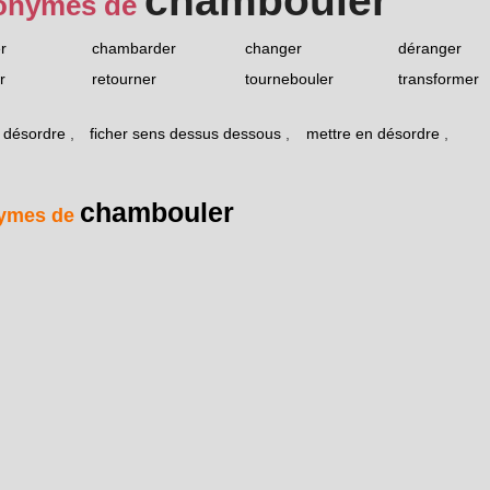
chambouler
onymes de
r
chambarder
changer
déranger
r
retourner
tournebouler
transformer
n désordre
,
ficher sens dessus dessous
,
mettre en désordre
,
chambouler
ymes de