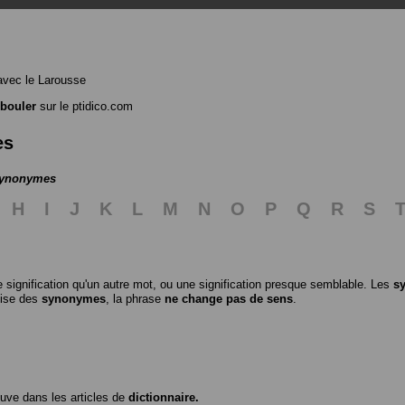
vec le Larousse
bouler
sur le ptidico.com
es
 synonymes
H
I
J
K
L
M
N
O
P
Q
R
S
 signification qu'un autre mot, ou une signification presque semblable. Les
s
ilise des
synonymes
, la phrase
ne change pas de sens
.
ouve dans les articles de
dictionnaire.