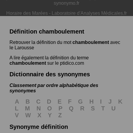
synonymo.fr
Horaire des Marées
-
Laboratoire d'Analyses Médicales.fr
Définition chamboulement
Retrouver la définition du mot
chamboulement
avec
le Larousse
A lire également la définition du terme
chamboulement
sur le ptidico.com
Dictionnaire des synonymes
Classement par ordre alphabétique des
synonymes
A
B
C
D
E
F
G
H
I
J
K
L
M
N
O
P
Q
R
S
T
U
V
W
X
Y
Z
Synonyme définition