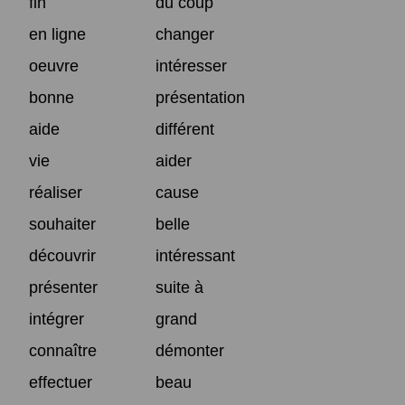
fin
du coup
en ligne
changer
oeuvre
intéresser
bonne
présentation
aide
différent
vie
aider
réaliser
cause
souhaiter
belle
découvrir
intéressant
présenter
suite à
intégrer
grand
connaître
démonter
effectuer
beau