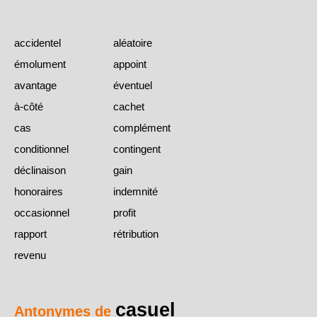
accidentel
aléatoire
émolument
appoint
avantage
éventuel
à-côté
cachet
cas
complément
conditionnel
contingent
déclinaison
gain
honoraires
indemnité
occasionnel
profit
rapport
rétribution
revenu
casuel
Antonymes de