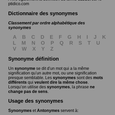
ptidico.com
Dictionnaire des synonymes
Classement par ordre alphabétique des
synonymes
A
B
C
D
E
F
G
H
I
J
K
L
M
N
O
P
Q
R
S
T
U
V
W
X
Y
Z
Synonyme définition
Un
synonyme
se dit d'un mot qui a la même
signification qu'un autre mot, ou une signification
presque semblable. Les
synonymes
sont des
mots
différents
qui
veulent dire la même chose
.
Lorsqu’on utilise des
synonymes
, la phrase
ne
change pas de sens
.
Usage des synonymes
Synonymes
et
Antonymes
servent à: