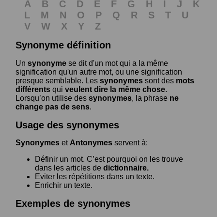
A
B
C
D
E
F
G
H
I
J
K
L
M
N
O
P
Q
R
S
T
U
V
W
X
Y
Z
Synonyme définition
Un
synonyme
se dit d'un mot qui a la même
signification qu'un autre mot, ou une signification
presque semblable. Les
synonymes
sont des
mots
différents
qui
veulent dire la même chose
.
Lorsqu’on utilise des
synonymes
, la phrase
ne
change pas de sens
.
Usage des synonymes
Synonymes
et
Antonymes
servent à:
Définir un mot. C’est pourquoi on les trouve
dans les articles de
dictionnaire.
Eviter les répétitions dans un texte.
Enrichir un texte.
Exemples de synonymes