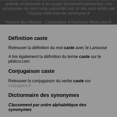
gratuite et réservée à un usage strictement personnel. Les
synonymes du mot caste présentés sur ce site sont édités par
l’équipe éditoriale de synonymo.fr
Horaire des Marées
-
Laboratoire d'Analyses Médicales.fr
Définition caste
Retrouver la définition du mot
caste
avec le Larousse
A lire également la définition du terme
caste
sur le
ptidico.com
Conjugaison caste
Retrouver la conjugaison du verbe
caste
sur
conjugons.fr
Dictionnaire des synonymes
Classement par ordre alphabétique des
synonymes