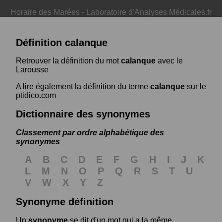
Horaire des Marées
-
Laboratoire d'Analyses Médicales.fr
Définition calanque
Retrouver la définition du mot
calanque
avec le
Larousse
A lire également la définition du terme
calanque
sur le
ptidico.com
Dictionnaire des synonymes
Classement par ordre alphabétique des
synonymes
A
B
C
D
E
F
G
H
I
J
K
L
M
N
O
P
Q
R
S
T
U
V
W
X
Y
Z
Synonyme définition
Un
synonyme
se dit d'un mot qui a la même