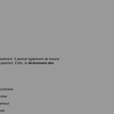
anément. Il permet également de trouver
n question. Enfin, le
dictionnaire des
contraire
créer
amour
voir