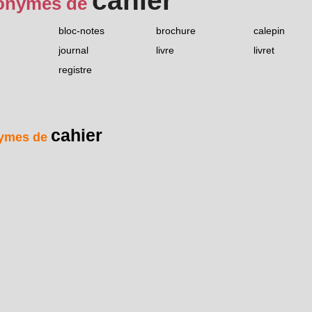
cahier
onymes de
bloc-notes
brochure
calepin
journal
livre
livret
registre
cahier
ymes de