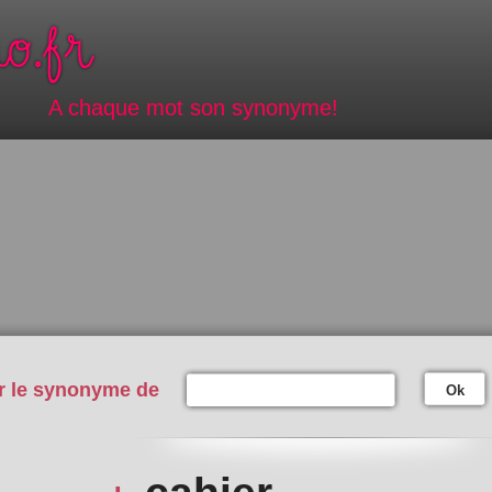
A chaque mot son synonyme!
r le synonyme de
Ok