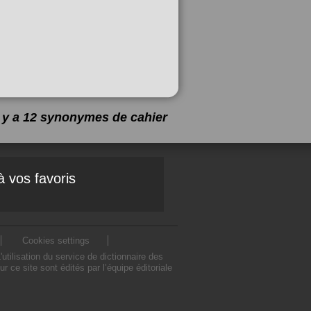
l y a 12 synonymes de
cahier
à vos favoris
Cookies settings
ilisation du service de dictionnaire des
ce site sont édités par l’équipe éditoriale