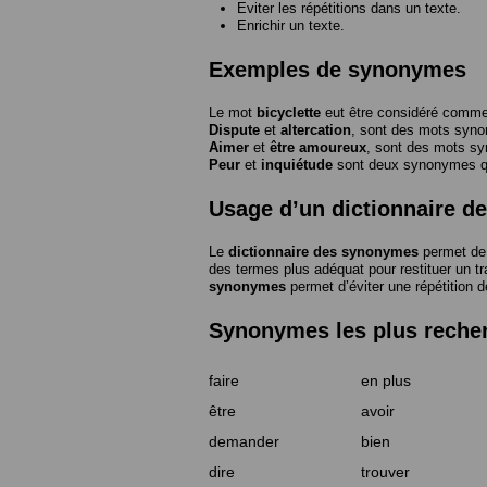
Eviter les répétitions dans un texte.
Enrichir un texte.
Exemples de synonymes
Le mot
bicyclette
eut être considéré com
Dispute
et
altercation
, sont des mots syn
Aimer
et
être amoureux
, sont des mots s
Peur
et
inquiétude
sont deux synonymes que
Usage d’un dictionnaire 
Le
dictionnaire des synonymes
permet de 
des termes plus adéquat pour restituer un trai
synonymes
permet d’éviter une répétition d
Synonymes les plus reche
faire
en plus
être
avoir
demander
bien
dire
trouver