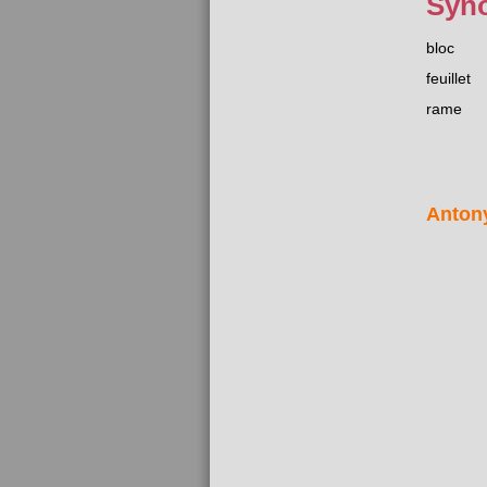
Syn
bloc
feuillet
rame
Anton