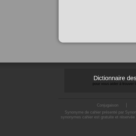
Dictionnaire d
pour vous aider à trouver
Conjugaison
Synonyme de cahier présenté par Synonym
synonymes cahier est gratuite et réservée 