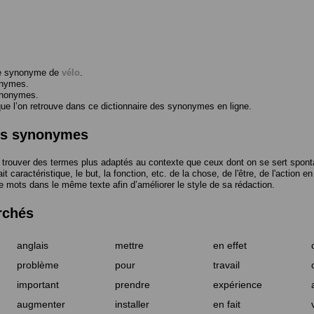
me synonyme de
vélo
.
onymes.
ynonymes.
 l’on retrouve dans ce dictionnaire des synonymes en ligne.
des synonymes
trouver des termes plus adaptés au contexte que ceux dont on se sert spont
t caractéristique, le but, la fonction, etc. de la chose, de l'être, de l'action e
e mots dans le même texte afin d’améliorer le style de sa rédaction.
rchés
anglais
mettre
en effet
problème
pour
travail
important
prendre
expérience
augmenter
installer
en fait