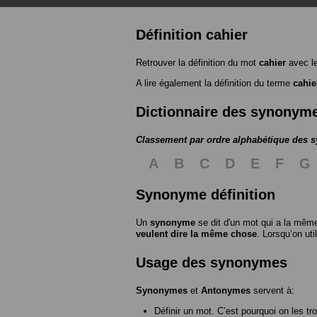
Définition cahier
Retrouver la définition du mot
cahier
avec l
A lire également la définition du terme
cahie
Dictionnaire des synonym
Classement par ordre alphabétique des
A
B
C
D
E
F
G
Synonyme définition
Un
synonyme
se dit d'un mot qui a la même
veulent dire la même chose
. Lorsqu’on ut
Usage des synonymes
Synonymes
et
Antonymes
servent à:
Définir un mot. C’est pourquoi on les tr