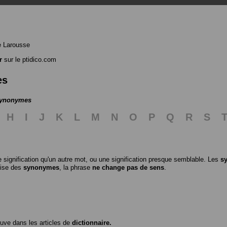
e Larousse
r
sur le ptidico.com
es
 synonymes
H
I
J
K
L
M
N
O
P
Q
R
S
 signification qu'un autre mot, ou une signification presque semblable. Les
s
ilise des
synonymes
, la phrase
ne change pas de sens
.
ouve dans les articles de
dictionnaire.