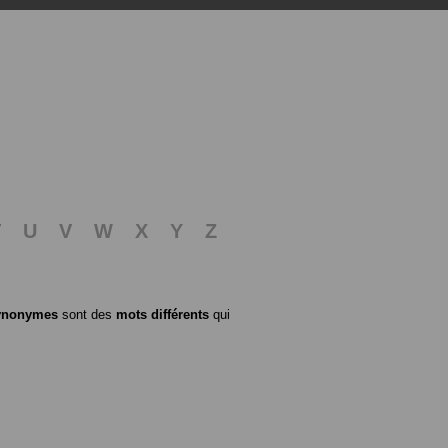
T
U
V
W
X
Y
Z
ynonymes
sont des
mots différents
qui