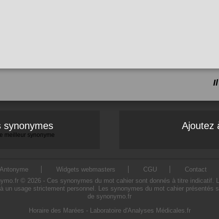
I
es synonymes
Ajoutez 
 le meilleur synonyme
Antonyme
Widgets webmasters
CGU
Contact
o.fr © 2026 - Ces synonymes du mot cahier sont donnés à titre indicatif. L'ut
à un usage strictement personnel. Les synonymes du mot cahier présentés sur 
de synonymo.fr
Horaire des Marées
-
Laboratoire d'Analyses Médicales.fr