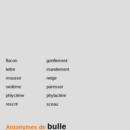
flocon
gonflement
lettre
mandement
mousse
neige
oedème
paresser
phlyctène
phylactère
rescrit
sceau
bulle
Antonymes de