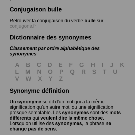
Conjugaison bulle
Retrouver la conjugaison du verbe
bulle
sur
conjugons.fr
Dictionnaire des synonymes
Classement par ordre alphabétique des
synonymes
A
B
C
D
E
F
G
H
I
J
K
L
M
N
O
P
Q
R
S
T
U
V
W
X
Y
Z
Synonyme définition
Un
synonyme
se dit d'un mot qui a la même
signification qu'un autre mot, ou une signification
presque semblable. Les
synonymes
sont des
mots
différents
qui
veulent dire la même chose
.
Lorsqu’on utilise des
synonymes
, la phrase
ne
change pas de sens
.