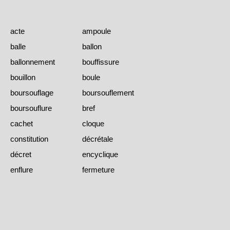
acte
ampoule
balle
ballon
ballonnement
bouffissure
bouillon
boule
boursouflage
boursouflement
boursouflure
bref
cachet
cloque
constitution
décrétale
décret
encyclique
enflure
fermeture