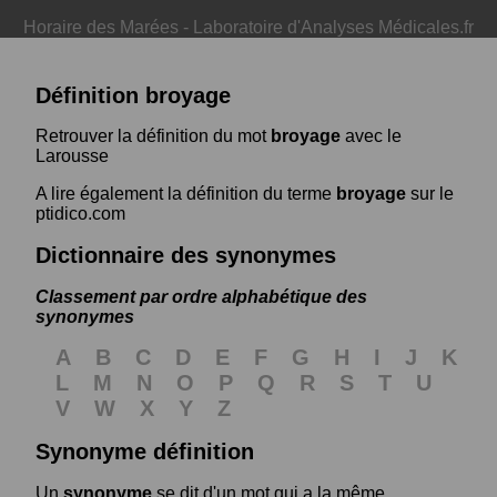
Horaire des Marées
-
Laboratoire d'Analyses Médicales.fr
Définition broyage
Retrouver la définition du mot
broyage
avec le
Larousse
A lire également la définition du terme
broyage
sur le
ptidico.com
Dictionnaire des synonymes
Classement par ordre alphabétique des
synonymes
A
B
C
D
E
F
G
H
I
J
K
L
M
N
O
P
Q
R
S
T
U
V
W
X
Y
Z
Synonyme définition
Un
synonyme
se dit d'un mot qui a la même