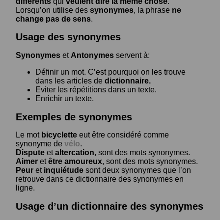
différents
qui
veulent dire la même chose
.
Lorsqu’on utilise des
synonymes
, la phrase
ne
change pas de sens
.
Usage des synonymes
Synonymes
et
Antonymes
servent à:
Définir un mot. C’est pourquoi on les trouve
dans les articles de
dictionnaire.
Eviter les répétitions dans un texte.
Enrichir un texte.
Exemples de synonymes
Le mot
bicyclette
eut être considéré comme
synonyme de
vélo
.
Dispute
et
altercation
, sont des mots synonymes.
Aimer
et
être amoureux
, sont des mots synonymes.
Peur
et
inquiétude
sont deux synonymes que l’on
retrouve dans ce dictionnaire des synonymes en
ligne.
Usage d’un dictionnaire des synonymes