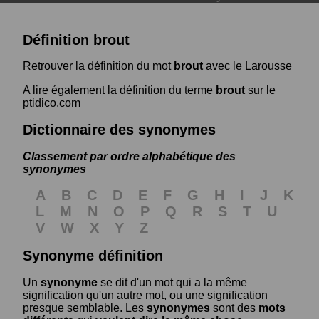
Définition brout
Retrouver la définition du mot
brout
avec le Larousse
A lire également la définition du terme
brout
sur le
ptidico.com
Dictionnaire des synonymes
Classement par ordre alphabétique des
synonymes
A
B
C
D
E
F
G
H
I
J
K
L
M
N
O
P
Q
R
S
T
U
V
W
X
Y
Z
Synonyme définition
Un
synonyme
se dit d'un mot qui a la même
signification qu'un autre mot, ou une signification
presque semblable. Les
synonymes
sont des
mots