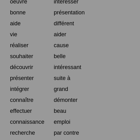
oeuvre
intéresser
bonne
présentation
aide
différent
vie
aider
réaliser
cause
souhaiter
belle
découvrir
intéressant
présenter
suite à
intégrer
grand
connaître
démonter
effectuer
beau
connaissance
emploi
recherche
par contre