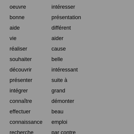
oeuvre
intéresser
bonne
présentation
aide
différent
vie
aider
réaliser
cause
souhaiter
belle
découvrir
intéressant
présenter
suite à
intégrer
grand
connaître
démonter
effectuer
beau
connaissance
emploi
recherche
par contre