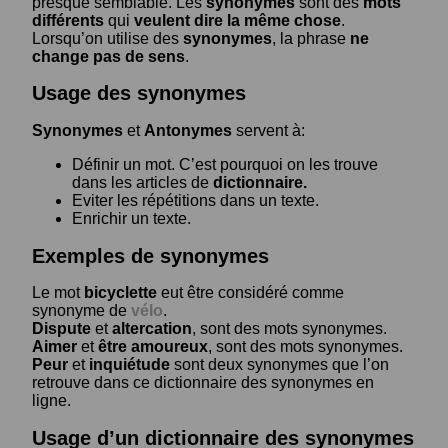
presque semblable. Les
synonymes
sont des
mots
différents
qui
veulent dire la même chose
.
Lorsqu’on utilise des
synonymes
, la phrase
ne
change pas de sens
.
Usage des synonymes
Synonymes
et
Antonymes
servent à:
Définir un mot. C’est pourquoi on les trouve
dans les articles de
dictionnaire.
Eviter les répétitions dans un texte.
Enrichir un texte.
Exemples de synonymes
Le mot
bicyclette
eut être considéré comme
synonyme de
vélo
.
Dispute
et
altercation
, sont des mots synonymes.
Aimer
et
être amoureux
, sont des mots synonymes.
Peur
et
inquiétude
sont deux synonymes que l’on
retrouve dans ce dictionnaire des synonymes en
ligne.
Usage d’un dictionnaire des synonymes