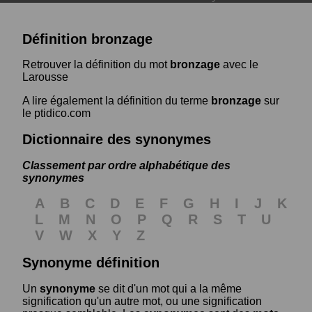
Définition bronzage
Retrouver la définition du mot
bronzage
avec le
Larousse
A lire également la définition du terme
bronzage
sur
le ptidico.com
Dictionnaire des synonymes
Classement par ordre alphabétique des
synonymes
A
B
C
D
E
F
G
H
I
J
K
L
M
N
O
P
Q
R
S
T
U
V
W
X
Y
Z
Synonyme définition
Un
synonyme
se dit d'un mot qui a la même
signification qu'un autre mot, ou une signification