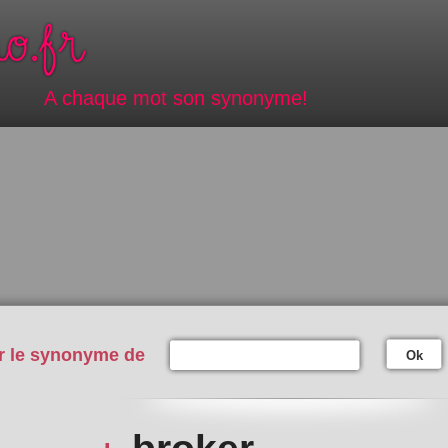
A chaque mot son synonyme!
r le synonyme de
Ok