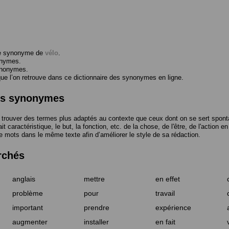
me synonyme de
vélo
.
onymes.
ynonymes.
 l’on retrouve dans ce dictionnaire des synonymes en ligne.
des synonymes
trouver des termes plus adaptés au contexte que ceux dont on se sert spont
t caractéristique, le but, la fonction, etc. de la chose, de l'être, de l'action e
e mots dans le même texte afin d’améliorer le style de sa rédaction.
rchés
anglais
mettre
en effet
problème
pour
travail
important
prendre
expérience
augmenter
installer
en fait