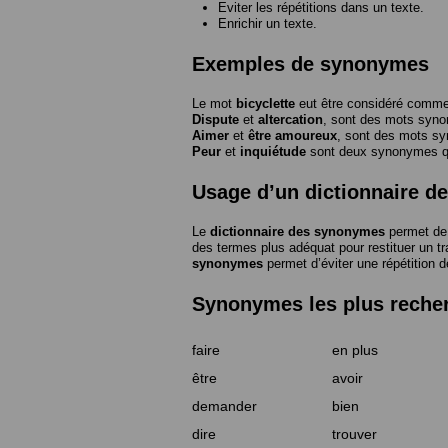
Eviter les répétitions dans un texte.
Enrichir un texte.
Exemples de synonymes
Le mot
bicyclette
eut être considéré com
Dispute
et
altercation
, sont des mots syn
Aimer
et
être amoureux
, sont des mots s
Peur
et
inquiétude
sont deux synonymes que
Usage d’un dictionnaire 
Le
dictionnaire des synonymes
permet de 
des termes plus adéquat pour restituer un trai
synonymes
permet d’éviter une répétition d
Synonymes les plus reche
faire
en plus
être
avoir
demander
bien
dire
trouver