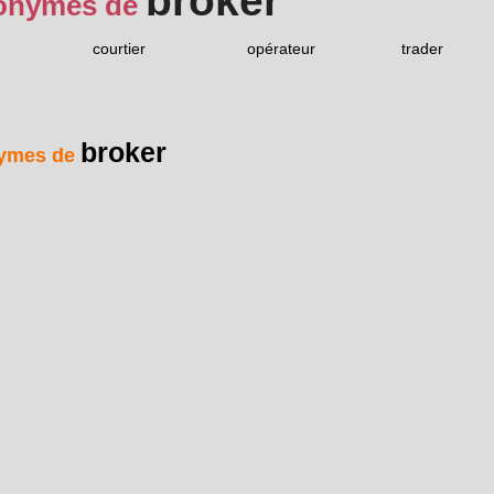
broker
onymes de
courtier
opérateur
trader
broker
ymes de