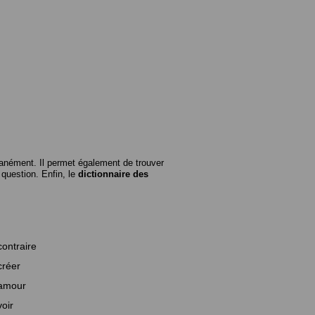
anément. Il permet également de trouver
n question. Enfin, le
dictionnaire des
contraire
créer
amour
voir