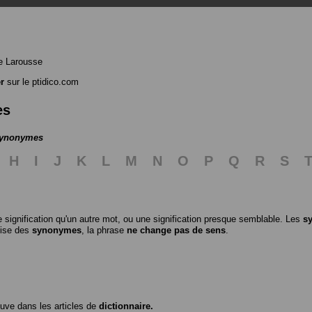
e Larousse
r
sur le ptidico.com
es
 synonymes
H
I
J
K
L
M
N
O
P
Q
R
S
 signification qu'un autre mot, ou une signification presque semblable. Les
s
ilise des
synonymes
, la phrase
ne change pas de sens
.
ouve dans les articles de
dictionnaire.