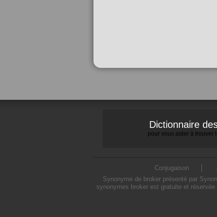
Dictionnaire d
pour vous aider à trouver
Conjugaison
Synonyme de broker présenté par Synonymo
synonymes broker est gratuite et réservée 