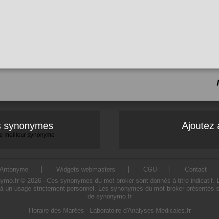
es synonymes
Ajoutez 
 le meilleur synonyme
Antonyme
Widgets webmasters
CGU
Contact
.fr © 2026 - Ces synonymes du mot broker sont donnés à titre indicatif. L'u
à un usage strictement personnel. Les synonymes du mot broker présentés sur 
de synonymo.fr
Horaire des Marées
-
Laboratoire d'Analyses Médicales.fr