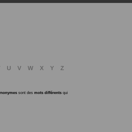
T
U
V
W
X
Y
Z
ynonymes
sont des
mots différents
qui