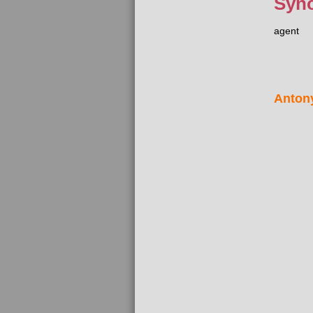
Syn
agent
Anton