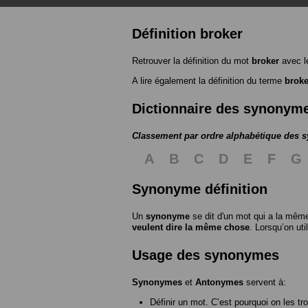
Définition broker
Retrouver la définition du mot
broker
avec l
A lire également la définition du terme
broke
Dictionnaire des synonym
Classement par ordre alphabétique des
A
B
C
D
E
F
G
Synonyme définition
Un
synonyme
se dit d'un mot qui a la même
veulent dire la même chose
. Lorsqu’on ut
Usage des synonymes
Synonymes
et
Antonymes
servent à:
Définir un mot. C’est pourquoi on les tr