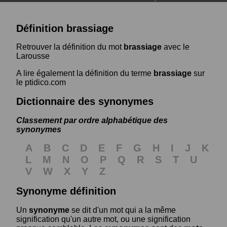
Définition brassiage
Retrouver la définition du mot
brassiage
avec le
Larousse
A lire également la définition du terme
brassiage
sur
le ptidico.com
Dictionnaire des synonymes
Classement par ordre alphabétique des
synonymes
A
B
C
D
E
F
G
H
I
J
K
L
M
N
O
P
Q
R
S
T
U
V
W
X
Y
Z
Synonyme définition
Un
synonyme
se dit d'un mot qui a la même
signification qu'un autre mot, ou une signification