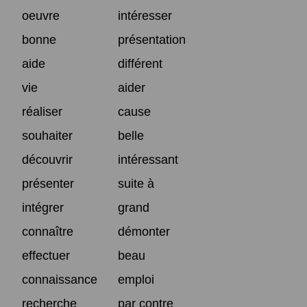
oeuvre
intéresser
bonne
présentation
aide
différent
vie
aider
réaliser
cause
souhaiter
belle
découvrir
intéressant
présenter
suite à
intégrer
grand
connaître
démonter
effectuer
beau
connaissance
emploi
recherche
par contre