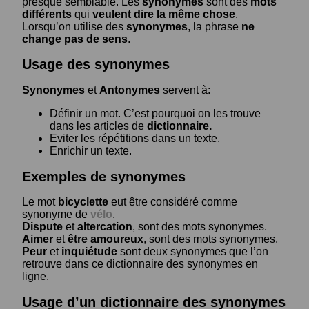
presque semblable. Les
synonymes
sont des
mots
différents
qui
veulent dire la même chose
.
Lorsqu’on utilise des
synonymes
, la phrase
ne
change pas de sens
.
Usage des synonymes
Synonymes
et
Antonymes
servent à:
Définir un mot. C’est pourquoi on les trouve
dans les articles de
dictionnaire.
Eviter les répétitions dans un texte.
Enrichir un texte.
Exemples de synonymes
Le mot
bicyclette
eut être considéré comme
synonyme de
vélo
.
Dispute
et
altercation
, sont des mots synonymes.
Aimer
et
être amoureux
, sont des mots synonymes.
Peur
et
inquiétude
sont deux synonymes que l’on
retrouve dans ce dictionnaire des synonymes en
ligne.
Usage d’un dictionnaire des synonymes