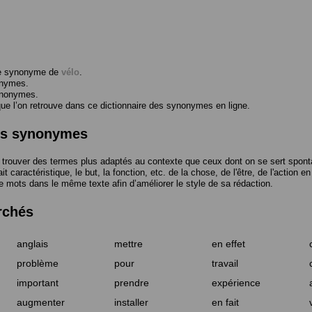
me synonyme de
vélo
.
onymes.
ynonymes.
 l’on retrouve dans ce dictionnaire des synonymes en ligne.
des synonymes
trouver des termes plus adaptés au contexte que ceux dont on se sert spont
t caractéristique, le but, la fonction, etc. de la chose, de l'être, de l'action e
e mots dans le même texte afin d’améliorer le style de sa rédaction.
rchés
anglais
mettre
en effet
problème
pour
travail
important
prendre
expérience
augmenter
installer
en fait