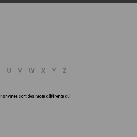
T
U
V
W
X
Y
Z
ynonymes
sont des
mots différents
qui