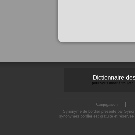
Dictionnaire d
pour vous aider à trouver
Conjugaison
Synonyme de bordier présenté par Synonym
synonymes bordier est gratuite et réservée 