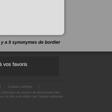
l y a 5 synonymes de
bordier
à vos favoris
Cookies settings
tilisation du service de dictionnaire des
 ce site sont édités par l’équipe éditoriale