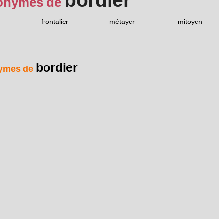
bordier
onymes de
frontalier
métayer
mitoyen
bordier
ymes de