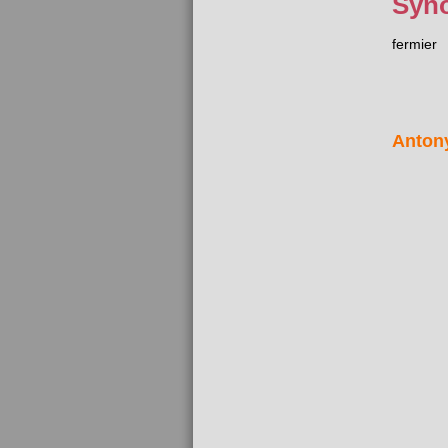
Syn
fermier
Anton