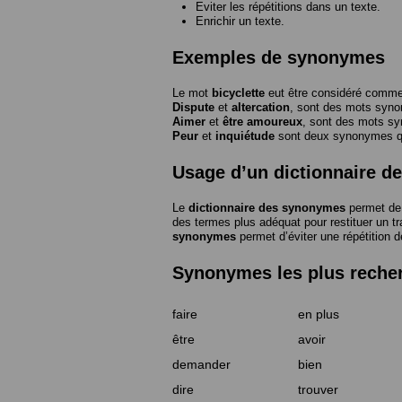
Eviter les répétitions dans un texte.
Enrichir un texte.
Exemples de synonymes
Le mot
bicyclette
eut être considéré com
Dispute
et
altercation
, sont des mots syn
Aimer
et
être amoureux
, sont des mots s
Peur
et
inquiétude
sont deux synonymes que
Usage d’un dictionnaire 
Le
dictionnaire des synonymes
permet de 
des termes plus adéquat pour restituer un trai
synonymes
permet d’éviter une répétition d
Synonymes les plus reche
faire
en plus
être
avoir
demander
bien
dire
trouver