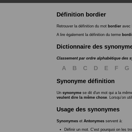
Définition bordier
Retrouver la définition du mot
bordier
avec 
A lire également la définition du terme
bordi
Dictionnaire des synonym
Classement par ordre alphabétique des
A
B
C
D
E
F
G
Synonyme définition
Un
synonyme
se dit d'un mot qui a la même
veulent dire la même chose
. Lorsqu’on ut
Usage des synonymes
Synonymes
et
Antonymes
servent à:
Définir un mot. C’est pourquoi on les tr