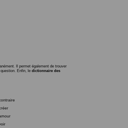
anément. Il permet également de trouver
n question. Enfin, le
dictionnaire des
contraire
créer
amour
voir