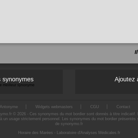
I
es synonymes
Ajoutez 
 le meilleur synonyme
Antonyme
Widgets webmasters
CGU
Contact
o.fr © 2026 - Ces synonymes du mot bordier sont donnés à titre indicatif. L'u
à un usage strictement personnel. Les synonymes du mot bordier présentés sur
de synonymo.fr
Horaire des Marées
-
Laboratoire d'Analyses Médicales.fr