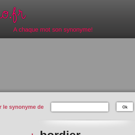
A chaque mot son synonyme!
r le synonyme de
Ok