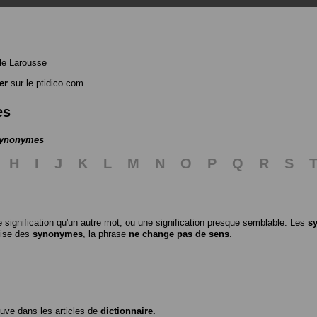
le Larousse
er
sur le ptidico.com
es
 synonymes
H
I
J
K
L
M
N
O
P
Q
R
S
 signification qu'un autre mot, ou une signification presque semblable. Les
s
ilise des
synonymes
, la phrase
ne change pas de sens
.
ouve dans les articles de
dictionnaire.