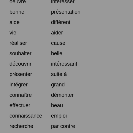
oeuvre
intéresser
bonne
présentation
aide
différent
vie
aider
réaliser
cause
souhaiter
belle
découvrir
intéressant
présenter
suite à
intégrer
grand
connaître
démonter
effectuer
beau
connaissance
emploi
recherche
par contre