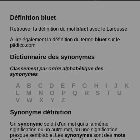
Définition bluet
Retrouver la définition du mot
bluet
avec le Larousse
A lire également la définition du terme
bluet
sur le
ptidico.com
Dictionnaire des synonymes
Classement par ordre alphabétique des
synonymes
A
B
C
D
E
F
G
H
I
J
K
L
M
N
O
P
Q
R
S
T
U
V
W
X
Y
Z
Synonyme définition
Un
synonyme
se dit d'un mot qui a la même
signification qu'un autre mot, ou une signification
presque semblable. Les
synonymes
sont des
mots