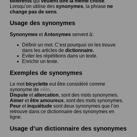
différents
qui
veulent dire la même chose
.
Lorsqu’on utilise des
synonymes
, la phrase
ne
change pas de sens
.
Usage des synonymes
Synonymes
et
Antonymes
servent à:
Définir un mot. C’est pourquoi on les trouve
dans les articles de
dictionnaire.
Eviter les répétitions dans un texte.
Enrichir un texte.
Exemples de synonymes
Le mot
bicyclette
eut être considéré comme
synonyme de
vélo
.
Dispute
et
altercation
, sont des mots synonymes.
Aimer
et
être amoureux
, sont des mots synonymes.
Peur
et
inquiétude
sont deux synonymes que l’on
retrouve dans ce dictionnaire des synonymes en
ligne.
Usage d’un dictionnaire des synonymes