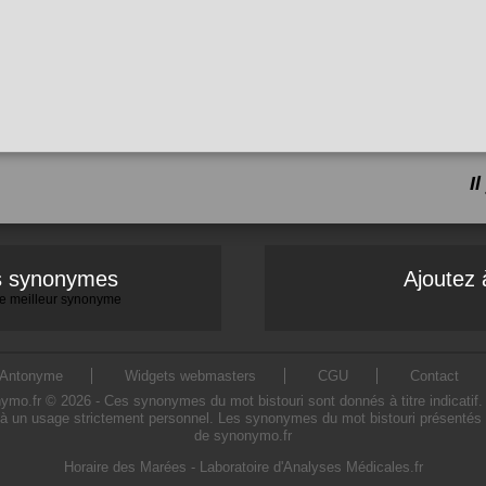
I
es synonymes
Ajoutez 
 le meilleur synonyme
Antonyme
Widgets webmasters
CGU
Contact
o.fr © 2026 - Ces synonymes du mot bistouri sont donnés à titre indicatif. L'
 à un usage strictement personnel. Les synonymes du mot bistouri présentés sur
de synonymo.fr
Horaire des Marées
-
Laboratoire d'Analyses Médicales.fr