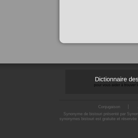
Dictionnaire d
pour vous aider à trouver
Conjugaison
Synonyme de bistouri présenté par Synonym
synonymes bistouri est gratuite et réservée