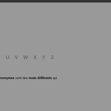
T
U
V
W
X
Y
Z
ynonymes
sont des
mots différents
qui