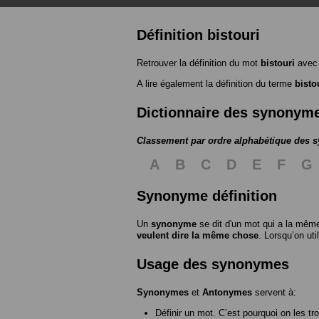
Définition bistouri
Retrouver la définition du mot
bistouri
avec 
A lire également la définition du terme
bisto
Dictionnaire des synonym
Classement par ordre alphabétique des
A
B
C
D
E
F
G
Synonyme définition
Un
synonyme
se dit d'un mot qui a la même
veulent dire la même chose
. Lorsqu’on ut
Usage des synonymes
Synonymes
et
Antonymes
servent à:
Définir un mot. C’est pourquoi on les tr