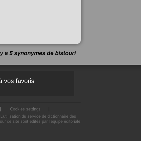
l y a 5 synonymes de
bistouri
à vos favoris
Cookies settings
utilisation du service de dictionnaire des
 ce site sont édités par l’équipe éditoriale