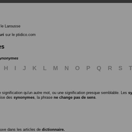
le Larousse
uri
sur le ptidico.com
es
 synonymes
H
I
J
K
L
M
N
O
P
Q
R
S
 signification qu'un autre mot, ou une signification presque semblable. Les
s
ilise des
synonymes
, la phrase
ne change pas de sens
.
ouve dans les articles de
dictionnaire.