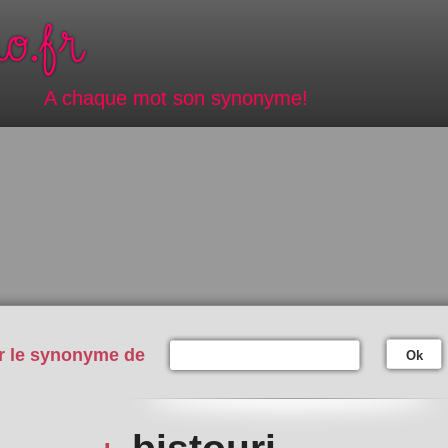
A chaque mot son synonyme!
r le synonyme de
Ok