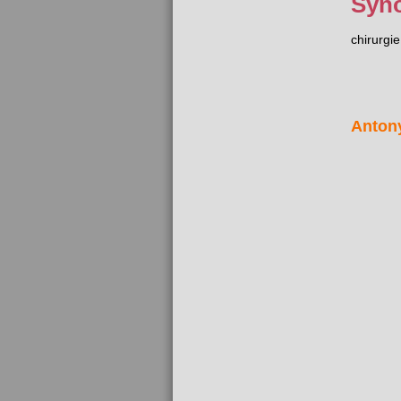
Syn
chirurgie
Anton