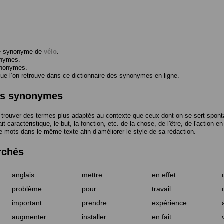
me synonyme de
vélo
.
onymes.
ynonymes.
 l’on retrouve dans ce dictionnaire des synonymes en ligne.
des synonymes
trouver des termes plus adaptés au contexte que ceux dont on se sert spont
t caractéristique, le but, la fonction, etc. de la chose, de l'être, de l'action e
e mots dans le même texte afin d’améliorer le style de sa rédaction.
rchés
anglais
mettre
en effet
problème
pour
travail
important
prendre
expérience
augmenter
installer
en fait