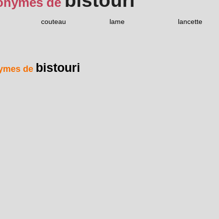
bistouri
onymes de
couteau
lame
lancette
bistouri
ymes de