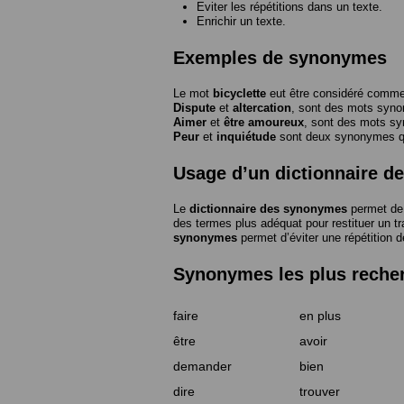
Eviter les répétitions dans un texte.
Enrichir un texte.
Exemples de synonymes
Le mot
bicyclette
eut être considéré com
Dispute
et
altercation
, sont des mots syn
Aimer
et
être amoureux
, sont des mots s
Peur
et
inquiétude
sont deux synonymes que
Usage d’un dictionnaire 
Le
dictionnaire des synonymes
permet de 
des termes plus adéquat pour restituer un trai
synonymes
permet d’éviter une répétition d
Synonymes les plus reche
faire
en plus
être
avoir
demander
bien
dire
trouver