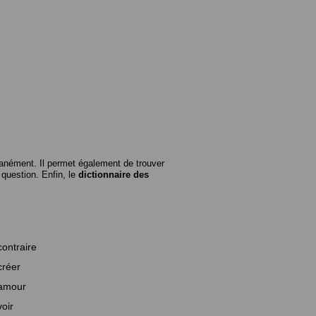
anément. Il permet également de trouver
n question. Enfin, le
dictionnaire des
contraire
créer
amour
voir