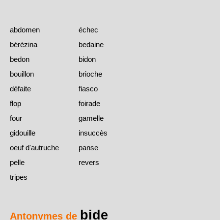
abdomen
échec
bérézina
bedaine
bedon
bidon
bouillon
brioche
défaite
fiasco
flop
foirade
four
gamelle
gidouille
insuccès
oeuf d'autruche
panse
pelle
revers
tripes
bide
Antonymes de