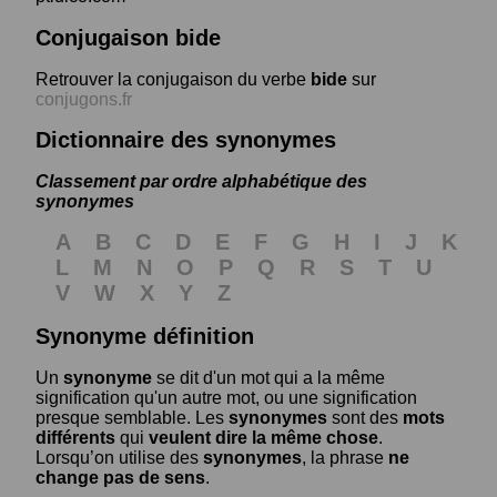
Conjugaison bide
Retrouver la conjugaison du verbe
bide
sur
conjugons.fr
Dictionnaire des synonymes
Classement par ordre alphabétique des
synonymes
A
B
C
D
E
F
G
H
I
J
K
L
M
N
O
P
Q
R
S
T
U
V
W
X
Y
Z
Synonyme définition
Un
synonyme
se dit d'un mot qui a la même
signification qu'un autre mot, ou une signification
presque semblable. Les
synonymes
sont des
mots
différents
qui
veulent dire la même chose
.
Lorsqu’on utilise des
synonymes
, la phrase
ne
change pas de sens
.