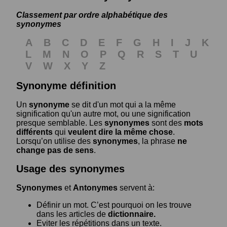
Classement par ordre alphabétique des
synonymes
A
B
C
D
E
F
G
H
I
J
K
L
M
N
O
P
Q
R
S
T
U
V
W
X
Y
Z
Synonyme définition
Un
synonyme
se dit d'un mot qui a la même
signification qu'un autre mot, ou une signification
presque semblable. Les
synonymes
sont des
mots
différents
qui
veulent dire la même chose
.
Lorsqu’on utilise des
synonymes
, la phrase
ne
change pas de sens
.
Usage des synonymes
Synonymes
et
Antonymes
servent à:
Définir un mot. C’est pourquoi on les trouve
dans les articles de
dictionnaire.
Eviter les répétitions dans un texte.