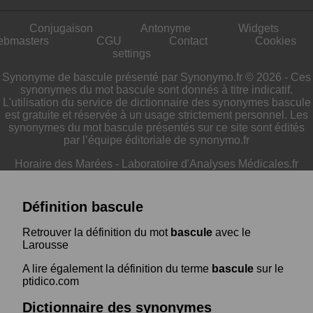
Conjugaison
Antonyme
Widgets
ebmasters
CGU
Contact
Cookies
settings
Synonyme de bascule présenté par Synonymo.fr © 2026 - Ces
synonymes du mot bascule sont donnés à titre indicatif.
L'utilisation du service de dictionnaire des synonymes bascule
est gratuite et réservée à un usage strictement personnel. Les
synonymes du mot bascule présentés sur ce site sont édités
par l’équipe éditoriale de synonymo.fr
Horaire des Marées
-
Laboratoire d'Analyses Médicales.fr
Définition bascule
Retrouver la définition du mot
bascule
avec le
Larousse
A lire également la définition du terme
bascule
sur le
ptidico.com
Dictionnaire des synonymes